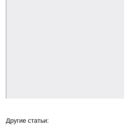
О совете
Регулярные прогнозы
Квартальный прогноз
Краткосрочный прогноз
Оценка индекса промышленного
производства
Российская Система Климатического
Мониторинга
Центр «Климатическая политика и
экономика России»
Другие статьи:
Образование и карьера