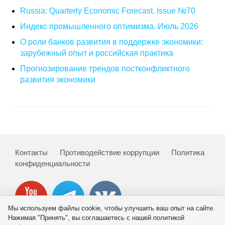
Russia: Quarterly Economic Forecast. Issue №70
Кафедра МФТИ
Индекс промышленного оптимизма. Июль 2026
Кафедра МАДИ
О роли банков развития в поддержке экономики:
зарубежный опыт и российская практика
Аспирантура
Прогнозирование трендов постконфликтного
развития экономики
Об аспирантуре
Поступление
Обучение
Контакты
Противодействие коррупции
Политика
Нормативные документы
конфиденциальности
Диссертационный совет
О совете
Мы используем файлы cookie, чтобы улучшить ваш опыт на сайте.
Нажимая "Принять", вы соглашаетесь с нашей политикой