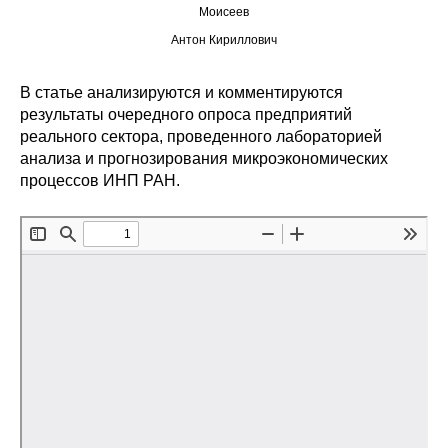
Моисеев
Редакционная этика
Антон Кириллович
Информация для авторов
В статье анализируются и комментируются
результаты очередного опроса предприятий
Общие требования
реального сектора, проведенного лабораторией
анализа и прогнозирования микроэкономических
Стандарты оформления
процессов ИНП РАН.
Научные труды
О журнале
Выпуски
Редакционная этика
Информация для авторов