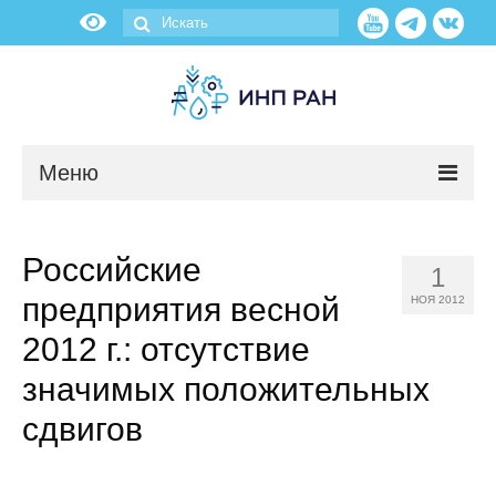
Меню
Новости
Российские
1
О нас
предприятия весной
НОЯ 2012
Об институте
2012 г.: отсутствие
значимых положительных
Научные подразделения
сдвигов
Администрация