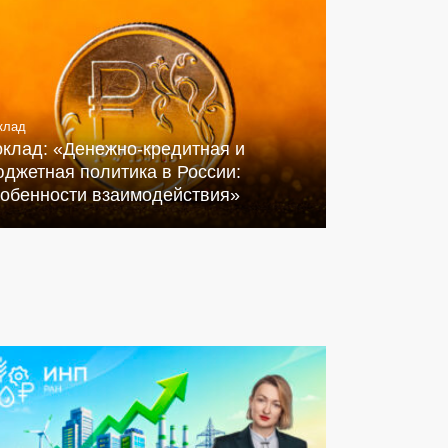
клад
оклад: «Денежно-кредитная и
джетная политика в России:
собенности взаимодействия»