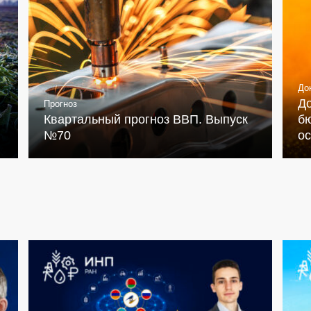
До
Д
Прогноз
Квартальный прогноз ВВП. Выпуск
бю
№70
о