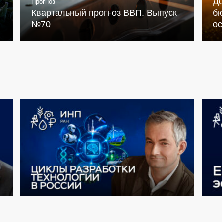
Д
Прогноз
Квартальный прогноз ВВП. Выпуск
бю
№70
о