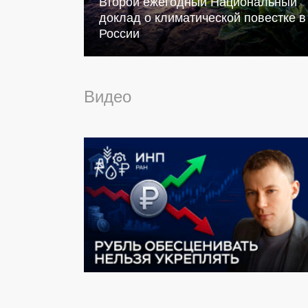
Второй ежегодный Национальный
доклад о климатической повестке в
России
Видео