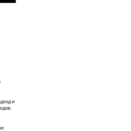
м
одход и
одов.
ые