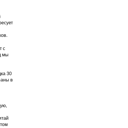
й
ресует
ков.
т с
д мы
дка 30
ваны в
я
тую,
итай
 том