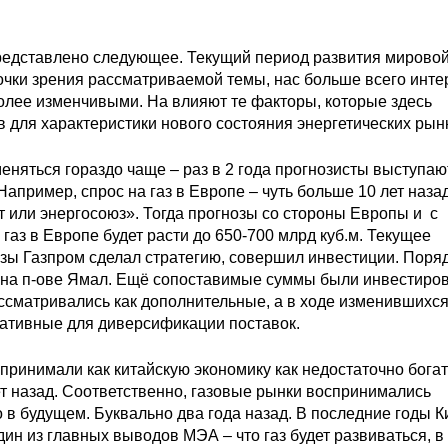
 представлено следующее. Текущий период развития мирово
точки зрения рассматриваемой темы, нас больше всего инте
более изменчивыми. На влияют те факторы, которые здесь
 для характеристики нового состояния энергетических рын
еняться гораздо чаще – раз в 2 года прогнозисты выступаю
апример, спрос на газ в Европе – чуть больше 10 лет наза
т или энергосоюз». Тогда прогнозы со стороны Европы и с
газ в Европе будет расти до 650-700 млрд куб.м. Текущее
озы Газпром сделал стратегию, совершил инвестиции. Поря
 на п-ове Ямал. Ещё сопоставимые суммы были инвестиро
ссматривались как дополнительные, а в ходе изменившихс
нативные для диверсификации поставок.
оспринимали как китайскую экономику как недостаточно бога
ет назад. Соответственно, газовые рынки воспринимались
 в будущем. Буквально два года назад. В последние годы К
дин из главных выводов МЭА – что газ будет развиваться, в