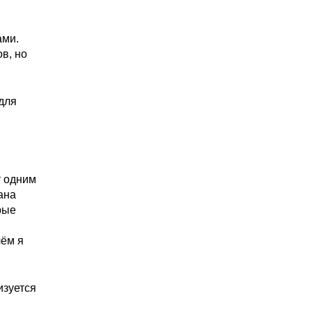
ами.
в, но
для
т одним
ана
рые
чём я
изуется