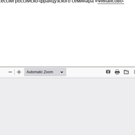
 сессии российско-французского семинара «
Финансово-