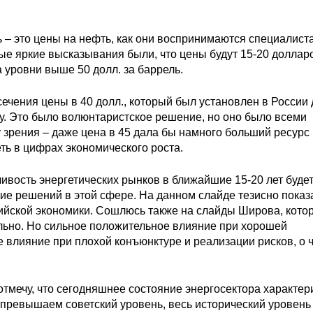
 – это цены на нефть, как они воспринимаются специалист
ые яркие высказывания были, что цены будут 15-20 долларо
а уровни выше 50 долл. за баррель.
чения цены в 40 долл., который был установлен в России 
у. Это было волюнтаристское решение, но оно было всеми
 зрения – даже цена в 45 дала бы намного больший ресурс
ть в цифрах экономического роста.
нчивость энергетических рынков в ближайшие 15-20 лет буде
ие решений в этой сфере. На данном слайде тезисно показ
сийской экономики. Сошлюсь также на слайды Широва, кото
льно. Но сильное положительное влияние при хорошей
е влияние при плохой конъюнктуре и реализации рисков, о 
отмечу, что сегодняшнее состояние энергосектора характер
 превышаем советский уровень, весь исторический уровень