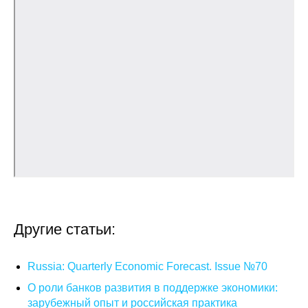
Общие требования
Стандарты оформления
Семинары
Энергетический семинар
Российско-французский семинар
ЦДУ
Отрасли и регионы
Другие статьи:
Inforum
Russia: Quarterly Economic Forecast. Issue №70
Ученый совет
О роли банков развития в поддержке экономики:
Материалы
зарубежный опыт и российская практика