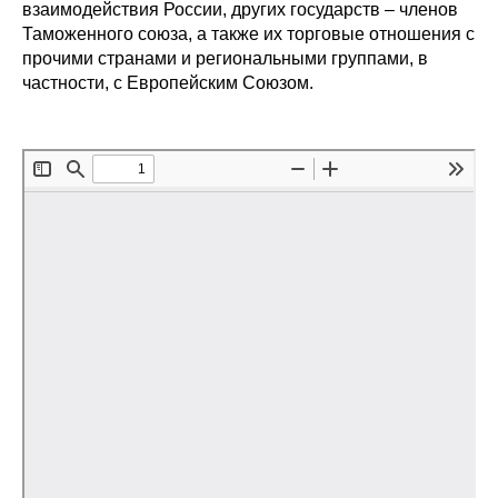
Сотрудники
взаимодействия России, других государств – членов
Таможенного союза, а также их торговые отношения с
прочими странами и региональными группами, в
Отчетность
частности, с Европейским Союзом.
Противодействие коррупции
Материалы для СМИ
Публикации
Научная жизнь
Издания
Проблемы прогнозирования
О журнале
Номера журналов