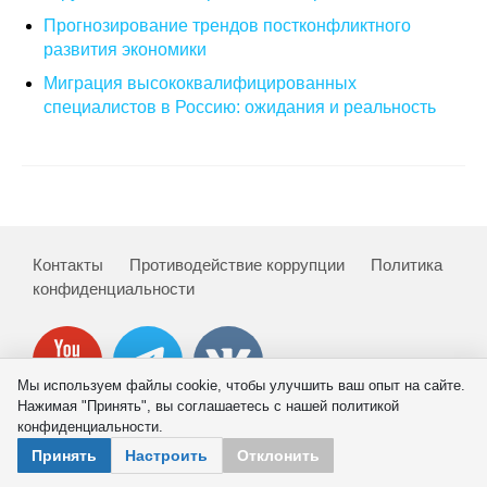
Прогнозирование трендов постконфликтного
О совете
развития экономики
Миграция высококвалифицированных
Регулярные прогнозы
специалистов в Россию: ожидания и реальность
Квартальный прогноз
Краткосрочный прогноз
Оценка индекса промышленного
Контакты
Противодействие коррупции
Политика
производства
конфиденциальности
Российская Система Климатического
Мониторинга
Мы используем файлы cookie, чтобы улучшить ваш опыт на сайте.
Центр «Климатическая политика и
Нажимая "Принять", вы соглашаетесь с нашей политикой
экономика России»
конфиденциальности.
© 2026 ИНП РАН
Принять
Настроить
Отклонить
Образование и карьера