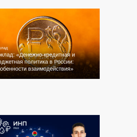
клад
оклад: «Денежно-кредитная и
джетная политика в России:
собенности взаимодействия»