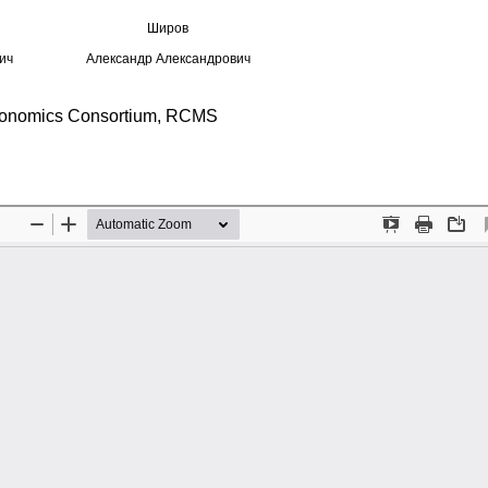
Широв
ич
Александр Александрович
 Economics Consortium, RCMS