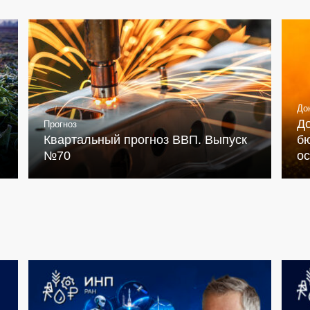
До
Д
Прогноз
Квартальный прогноз ВВП. Выпуск
бю
№70
о