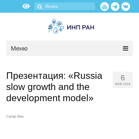
Меню
Новости
Презентация: «Russia
6
О нас
slow growth and the
ФЕВ 2019
Об институте
development model»
Научные подразделения
Сапир Жак
Администрация