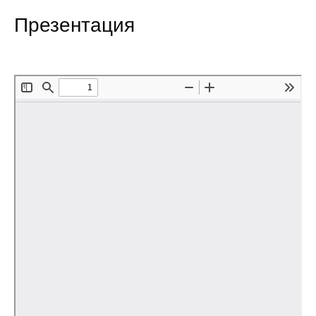
Сотрудники
Презентация
Отчетность
Противодействие коррупции
Материалы для СМИ
Публикации
Научная жизнь
Издания
Проблемы прогнозирования
О журнале
Номера журналов