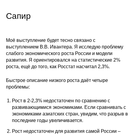
Общие требования
Сапир
Стандарты оформления
Семинары
Моё выступление будет тесно связано с
Энергетический семинар
выступлением В.В. Ивантера. Я исследую проблему
слабого экономического роста России и модели
Российско-французский семинар
развития. Я ориентировался на статистические 2%
роста, ещё до того, как Росстат насчитал 2,3%.
ЦДУ
Быстрое описание низкого роста даёт четыре
проблемы:
Отрасли и регионы
Рост в 2-2,3% недостаточен по сравнению с
Inforum
развивающимися экономиками. Если сравнивать с
экономиками азиатских стран, увидим, что разрыв в
Ученый совет
последние годы увеличивается.
Материалы
Рост недостаточен для развития самой России –