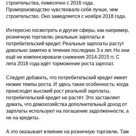
строительства, помесячно с 2016 года.
Кафедра МФТИ
Промпроизводство чувствовало себя лучше, чем
строительство. Оно замедляется с ноября 2018 года.
Кафедра МАДИ
Интересно посмотреть и другие сферы, как например,
розничную торговлю, реальные зарплаты и
Аспирантура
потребительский кредит. Реальные зарплаты растут
довольно заметно в течение последних 3-х лет. Но они
Об аспирантуре
ещё не компенсировали снижения 2014-2015 гг. С
лета 2018 года идёт торможение роста зарплат.
Поступление
Следует добавить, что потребительский кредит имеет
Обучение
низкие темпы роста. И здесь такая особенность: когда
происходит высокий рост реальной зарплаты,
потребительский кредит не растёт. Это заставляет
Нормативные документы
думать, что домохозяйства дополнительный доход от
зарплаты используют на погашение задолженности, а
Диссертационный совет
не на кредиты.
О совете
А это оказывает влияние на розничную торговлю. Там