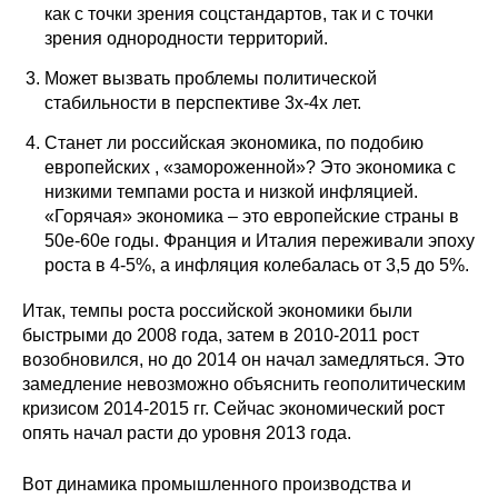
как с точки зрения соцстандартов, так и с точки
зрения однородности территорий.
О совете
Может вызвать проблемы политической
Регулярные прогнозы
стабильности в перспективе 3х-4х лет.
Квартальный прогноз
Станет ли российская экономика, по подобию
европейских , «замороженной»? Это экономика с
низкими темпами роста и низкой инфляцией.
Краткосрочный прогноз
«Горячая» экономика – это европейские страны в
50е-60е годы. Франция и Италия переживали эпоху
Оценка индекса промышленного
роста в 4-5%, а инфляция колебалась от 3,5 до 5%.
производства
Итак, темпы роста российской экономики были
Российская Система Климатического
быстрыми до 2008 года, затем в 2010-2011 рост
Мониторинга
возобновился, но до 2014 он начал замедляться. Это
замедление невозможно объяснить геополитическим
кризисом 2014-2015 гг. Сейчас экономический рост
Центр «Климатическая политика и
экономика России»
опять начал расти до уровня 2013 года.
Вот динамика промышленного производства и
Образование и карьера