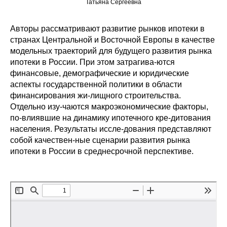
Татьяна Сергеевна
Редакционная этика
Авторы рассматривают развитие рынков ипотеки в
странах Центральной и Восточной Европы в качестве
Информация для авторов
модельных траекторий для будущего развития рынка
Общие требования
ипотеки в России. При этом затрагива-ются
финансовые, демографические и юридические
аспекты государственной политики в области
Стандарты оформления
финансирования жи-лищного строительства.
Отдельно изу-чаются макроэкономические факторы,
Научные труды
по-влиявшие на динамику ипотечного кре-дитования
населения. Результаты иссле-дования представляют
О журнале
собой качествен-ные сценарии развития рынка
ипотеки в России в среднесрочной перспективе.
Выпуски
Редакционная этика
Информация для авторов