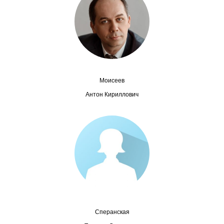
Сотрудники
Отчетность
Противодействие коррупции
Материалы для СМИ
Моисеев
Антон Кириллович
Публикации
Научная жизнь
Издания
Проблемы прогнозирования
О журнале
Сперанская
Номера журналов