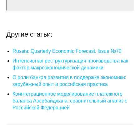
Кафедра МФТИ
Кафедра МАДИ
Другие статьи:
Аспирантура
Russia: Quarterly Economic Forecast. Issue №70
Об аспирантуре
Интенсивная реструктуризация производства как
фактор макроэкономической динамики
Поступление
О роли банков развития в поддержке экономики:
зарубежный опыт и российская практика
Обучение
Коинтеграционное моделирование платежного
баланса Азербайджана: сравнительный анализ с
Нормативные документы
Российской Федерацией
Диссертационный совет
О совете