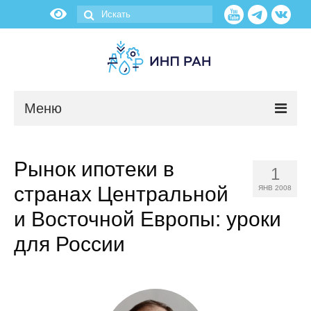
Меню
Новости
Рынок ипотеки в
1
О нас
странах Центральной
ЯНВ 2008
Об институте
и Восточной Европы: уроки
для России
Научные подразделения
Администрация