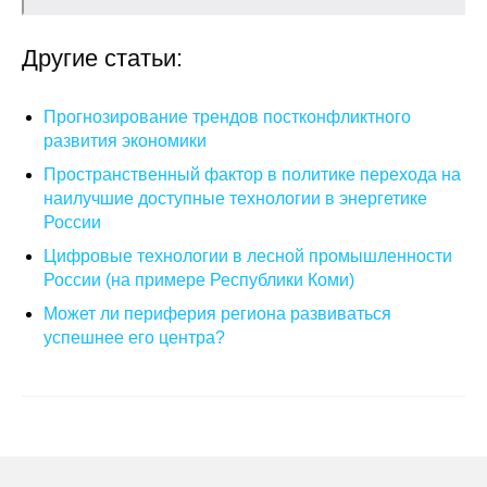
Общие требования
Другие статьи:
Стандарты оформления
Семинары
Прогнозирование трендов постконфликтного
развития экономики
Энергетический семинар
Пространственный фактор в политике перехода на
наилучшие доступные технологии в энергетике
Российско-французский семинар
России
Цифровые технологии в лесной промышленности
ЦДУ
России (на примере Республики Коми)
Может ли периферия региона развиваться
Отрасли и регионы
успешнее его центра?
Inforum
Ученый совет
Материалы