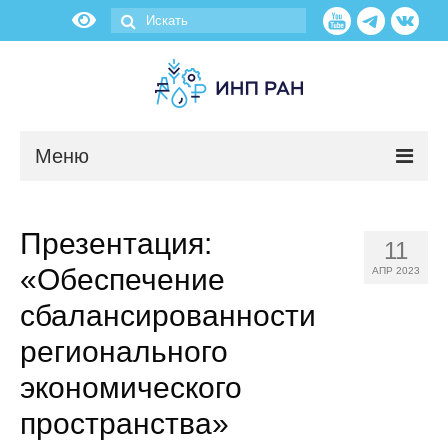
Меню
Новости
Презентация:
11
О нас
«Обеспечение
АПР 2023
Об институте
сбалансированности
регионального
Научные подразделения
экономического
Администрация
пространства»