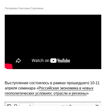
Сотрудники
Патракова Светлана Сергеевна
Отчетность
Противодействие коррупции
Материалы для СМИ
Публикации
Научная жизнь
Издания
Проблемы прогнозирования
Выступление состоялось в рамках прошедшего 10-11
апреля семинара «
Российская экономика в новых
О журнале
геополитических условиях: отрасли и регионы
»
Номера журналов