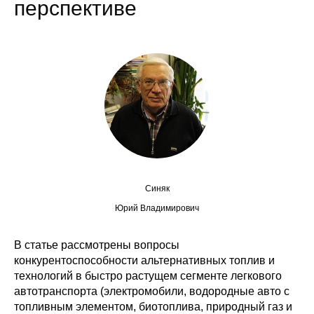
перспективе
Сотрудники
Отчетность
Противодействие коррупции
Материалы для СМИ
Публикации
Научная жизнь
Синяк
Издания
Юрий Владимирович
Проблемы прогнозирования
В статье рассмотрены вопросы
конкурентоспособности альтернативных топлив и
О журнале
технологий в быстро растущем сегменте легкового
автотранспорта (электромобили, водородные авто с
Номера журналов
топливным элементом, биотоплива, природный газ и