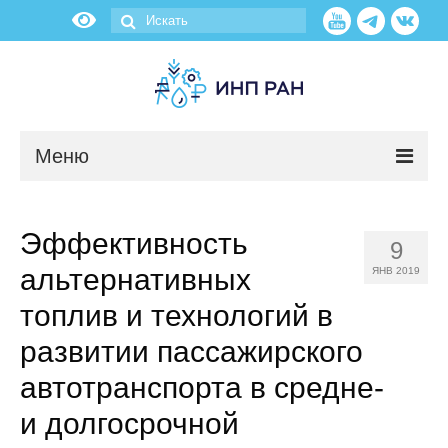
Меню
Новости
Эффективность
9
О нас
альтернативных
ЯНВ 2019
Об институте
топлив и технологий в
развитии пассажирского
Научные подразделения
автотранспорта в средне-
Администрация
и долгосрочной