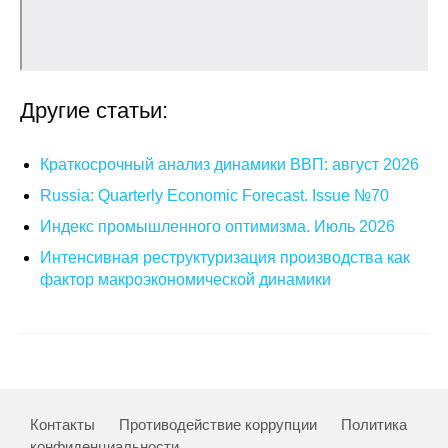
Кафедра МФТИ
Кафедра МАДИ
Другие статьи:
Аспирантура
Краткосрочный анализ динамики ВВП: август 2026
Об аспирантуре
Russia: Quarterly Economic Forecast. Issue №70
Поступление
Индекс промышленного оптимизма. Июль 2026
Интенсивная реструктуризация производства как
Обучение
фактор макроэкономической динамики
Нормативные документы
Диссертационный совет
О совете
Контакты
Противодействие коррупции
Политика
конфиденциальности