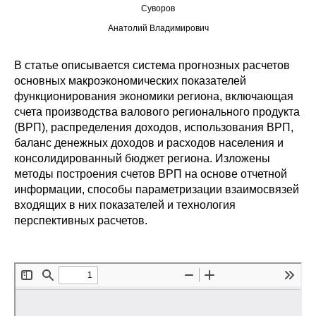
Суворов
Редакционная этика
Анатолий Владимирович
Информация для авторов
В статье описывается система прогнозных расчетов
основных макроэкономических показателей
Общие требования
функционирования экономики региона, включающая
счета производства валового регионального продукта
Стандарты оформления
(ВРП), распределения доходов, использования ВРП,
баланс денежных доходов и расходов населения и
Научные труды
консолидированный бюджет региона. Изложены
методы построения счетов ВРП на основе отчетной
О журнале
информации, способы параметризации взаимосвязей
входящих в них показателей и технология
Выпуски
перспективных расчетов.
Редакционная этика
Информация для авторов