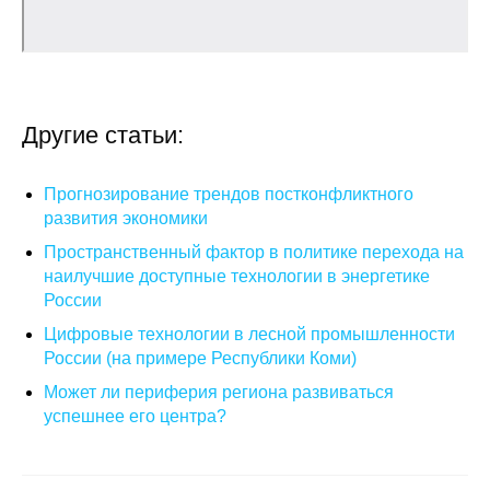
Кафедра МФТИ
Кафедра МАДИ
Другие статьи:
Аспирантура
Об аспирантуре
Прогнозирование трендов постконфликтного
развития экономики
Поступление
Пространственный фактор в политике перехода на
наилучшие доступные технологии в энергетике
Обучение
России
Цифровые технологии в лесной промышленности
Нормативные документы
России (на примере Республики Коми)
Может ли периферия региона развиваться
Диссертационный совет
успешнее его центра?
О совете