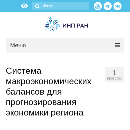
Меню
Новости
Система
1
О нас
макроэкономических
ИЮЛ 2003
Об институте
балансов для
прогнозирования
Научные подразделения
экономики региона
Администрация