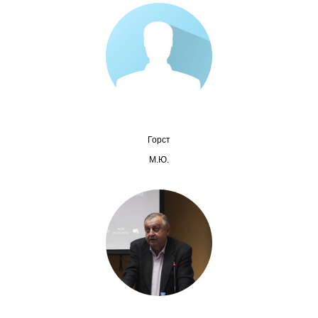
Сотрудники
Отчетность
Противодействие коррупции
Материалы для СМИ
Горст
Публикации
М.Ю.
Научная жизнь
Издания
Проблемы прогнозирования
О журнале
Номера журналов