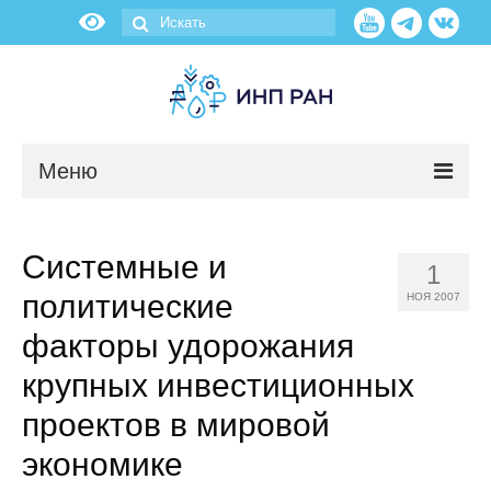
Меню
Новости
Системные и
1
О нас
политические
НОЯ 2007
Об институте
факторы удорожания
крупных инвестиционных
Научные подразделения
проектов в мировой
Администрация
экономике