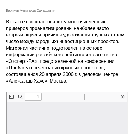
Сотрудники
Баринов Александр Эдуардович
Отчетность
В статье с использованием многочисленных
примеров проанализированы наиболее часто
Противодействие коррупции
встречающиеся причины удорожания крупных (в том
числе международных) инвестиционных проектов.
Материалы для СМИ
Материал частично подготовлен на основе
информации российского рейтингового агентства
Публикации
«Эксперт-РА», представленной на конференции
«Проблемы реализации крупных проектов»,
состоявшейся 20 апреля 2006 г. в деловом центре
Научная жизнь
«Александр Хаус», Москва.
Издания
Проблемы прогнозирования
О журнале
Номера журналов