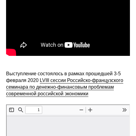
Сотрудники
Отчетность
Противодействие коррупции
Материалы для СМИ
Публикации
Выступление состоялось в рамках прошедшей 3-5
Научная жизнь
февраля 2020
LVIII сессии Российско-французского
семинара по денежно-финансовым проблемам
Издания
современной российской экономики
Проблемы прогнозирования
О журнале
Номера журналов