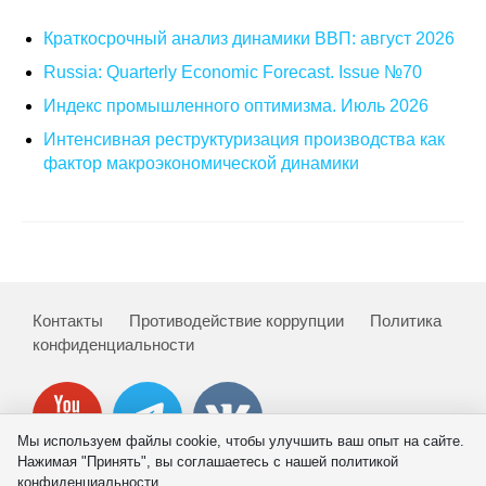
Общие требования
Краткосрочный анализ динамики ВВП: август 2026
Стандарты оформления
Russia: Quarterly Economic Forecast. Issue №70
Индекс промышленного оптимизма. Июль 2026
Семинары
Интенсивная реструктуризация производства как
Энергетический семинар
фактор макроэкономической динамики
Российско-французский семинар
ЦДУ
Отрасли и регионы
Контакты
Противодействие коррупции
Политика
конфиденциальности
Inforum
Ученый совет
Мы используем файлы cookie, чтобы улучшить ваш опыт на сайте.
Нажимая "Принять", вы соглашаетесь с нашей политикой
Материалы
конфиденциальности.