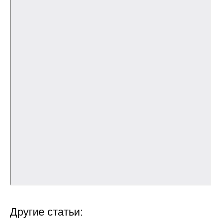
Редакционная этика
Информация для авторов
Общие требования
Стандарты оформления
Научные труды
О журнале
Выпуски
Редакционная этика
Информация для авторов
Другие статьи: