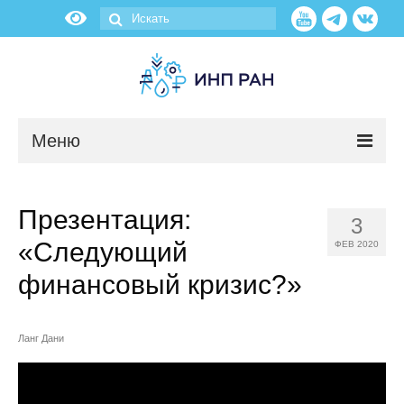
Меню
Новости
Презентация:
3
О нас
«Следующий
ФЕВ 2020
Об институте
финансовый кризис?»
Научные подразделения
Ланг Дани
Администрация