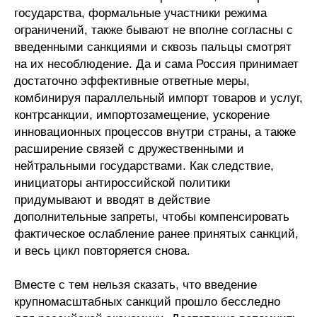
Общие требования
государства, формальные участники режима
ограничений, также бывают не вполне согласны с
Стандарты оформления
введенными санкциями и сквозь пальцы смотрят
на их несоблюдение. Да и сама Россия принимает
Семинары
достаточно эффективные ответные меры,
комбинируя параллельный импорт товаров и услуг,
Энергетический семинар
контрсанкции, импортозамещение, ускорение
инновационных процессов внутри страны, а также
Российско-французский семинар
расширение связей с дружественными и
нейтральными государствами. Как следствие,
ЦДУ
инициаторы антироссийской политики
придумывают и вводят в действие
Отрасли и регионы
дополнительные запреты, чтобы компенсировать
фактическое ослабление ранее принятых санкций,
Inforum
и весь цикл повторяется снова.
Ученый совет
Вместе с тем нельзя сказать, что введение
крупномасштабных санкций прошло бесследно
Материалы