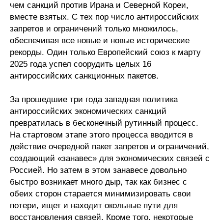
чем санкций против Ирана и Северной Кореи,
Редакционная этика
вместе взятых. С тех пор число антироссийских
запретов и ограничений только множилось,
Информация для авторов
обеспечивая все новые и новые исторические
рекорды. Один только Европейский союз к марту
Общие требования
2025 года успел соорудить целых 16
антироссийских санкционных пакетов.
Стандарты оформления
За прошедшие три года западная политика
Научные труды
антироссийских экономических санкций
превратилась в бесконечный рутинный процесс.
О журнале
На стартовом этапе этого процесса вводится в
действие очередной пакет запретов и ограничений,
Выпуски
создающий «занавес» для экономических связей с
Россией. Но затем в этом занавесе довольно
Редакционная этика
быстро возникает много дыр, так как бизнес с
обеих сторон старается минимизировать свои
Информация для авторов
потери, ищет и находит окольные пути для
восстановления связей. Кроме того, некоторые