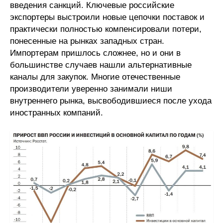
введения санкций. Ключевые российские
Кафедра МФТИ
экспортеры выстроили новые цепочки поставок и
практически полностью компенсировали потери,
понесенные на рынках западных стран.
Кафедра МАДИ
Импортерам пришлось сложнее, но и они в
большинстве случаев нашли альтернативные
Аспирантура
каналы для закупок. Многие отечественные
Об аспирантуре
производители уверенно занимали ниши
внутреннего рынка, высвободившиеся после ухода
Поступление
иностранных компаний.
Обучение
Нормативные документы
Диссертационный совет
О совете