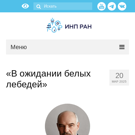
Меню
Новости
«В ожидании белых
20
О нас
лебедей»
МАР 2025
Об институте
Научные подразделения
Администрация