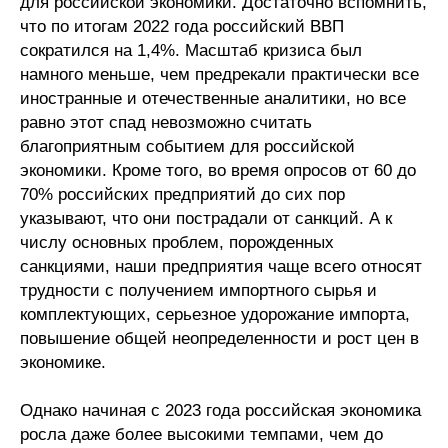
для российской экономики. Достаточно вспомнить,
что по итогам 2022 года российский ВВП
О совете
сократился на 1,4%. Масштаб кризиса был
намного меньше, чем предрекали практически все
Регулярные прогнозы
иностранные и отечественные аналитики, но все
равно этот спад невозможно считать
Квартальный прогноз
благоприятным событием для российской
экономики. Кроме того, во время опросов от 60 до
Краткосрочный прогноз
70% российских предприятий до сих пор
указывают, что они пострадали от санкций. А к
Оценка индекса промышленного
числу основных проблем, порожденных
производства
санкциями, наши предприятия чаще всего относят
трудности с получением импортного сырья и
Российская Система Климатического
комплектующих, серьезное удорожание импорта,
Мониторинга
повышение общей неопределенности и рост цен в
экономике.
Центр «Климатическая политика и
экономика России»
Однако начиная с 2023 года российская экономика
росла даже более высокими темпами, чем до
Образование и карьера