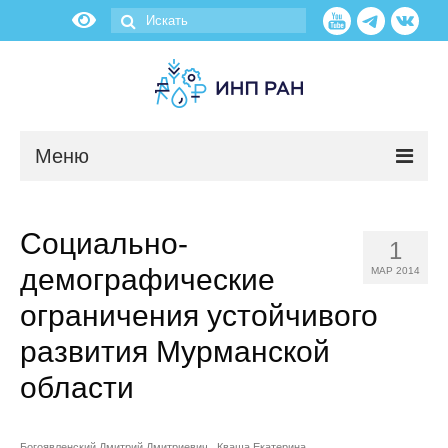
Меню
Новости
Социально-
1
О нас
демографические
МАР 2014
Об институте
ограничения устойчивого
развития Мурманской
Научные подразделения
области
Администрация
Богоявленский Дмитрий Дмитриевич
Кваша Екатерина