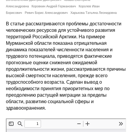
Сотрудники
Александровна
Коровкин Андрей Германович
Королев Иван
Борисович
Ревич Борис Александрович
Харькова Татьяна Леонидовна
Отчетность
В статье рассматриваются проблемы достаточности
человеческих ресурсов для устойчивого развития
Противодействие коррупции
территорий Российской Арктики. На примере
Мурманской области показана отрицательная
Материалы для СМИ
динамика показателей численности населения и
трудового потенциала, приводятся фактические
Публикации
прогнозные оценки снижения ожидаемой
продолжительности жизни, рассматриваются причины
Научная жизнь
высокой смертности населения, прежде всего
трудоспособного возраста. Сделан вывод о
Издания
необходимости принятия приоритетных мер по
преодолению растущей миграции за пределы
Проблемы прогнозирования
области, развитию социальной сферы и
здравоохранения.
О журнале
Номера журналов