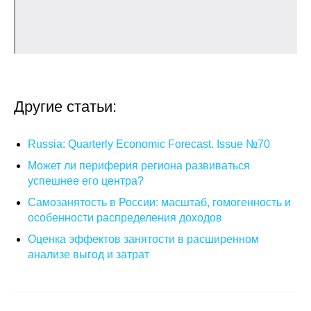
О совете
Регулярные прогнозы
Квартальный прогноз
Другие статьи:
Краткосрочный прогноз
Russia: Quarterly Economic Forecast. Issue №70
Оценка индекса промышленного
Может ли периферия региона развиваться
производства
успешнее его центра?
Самозанятость в России: масштаб, гомогенность и
Российская Система Климатического
особенности распределения доходов
Мониторинга
Оценка эффектов занятости в расширенном
анализе выгод и затрат
Центр «Климатическая политика и
экономика России»
Образование и карьера