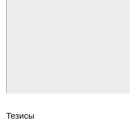
Общие требования
Стандарты оформления
Семинары
Энергетический семинар
Российско-французский семинар
ЦДУ
Отрасли и регионы
Inforum
Тезисы
Ученый совет
Материалы