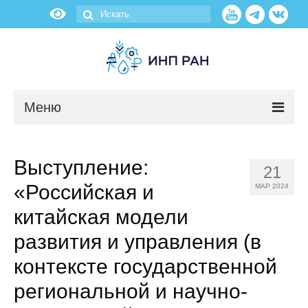
Меню
Новости
Выступление:
21
О нас
«Российская и
МАР 2024
Об институте
китайская модели
развития и управления (в
Научные подразделения
контексте государственной
Администрация
региональной и научно-