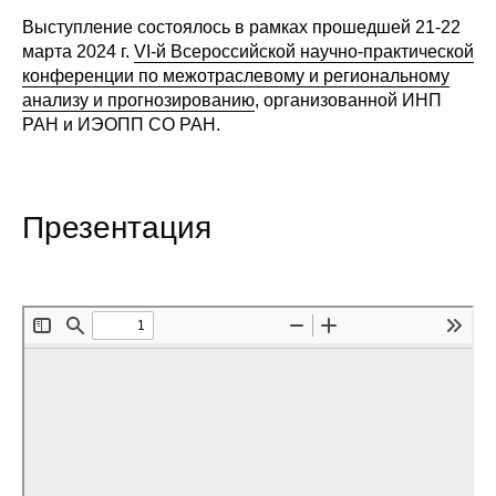
Выступление состоялось в рамках прошедшей 21-22
Редакционная этика
марта 2024 г.
VI-й Всероссийской научно-практической
конференции по межотраслевому и региональному
Информация для авторов
анализу и прогнозированию
, организованной ИНП
РАН и ИЭОПП СО РАН.
Общие требования
Стандарты оформления
Презентация
Научные труды
О журнале
Выпуски
Редакционная этика
Информация для авторов