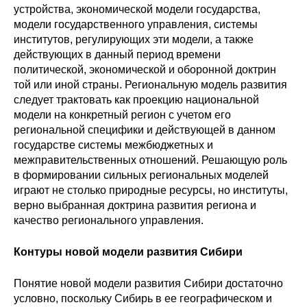
устройства, экономической модели государства,
Кафедра МФТИ
модели государственного управления, системы
институтов, регулирующих эти модели, а также
действующих в данный период времени
Кафедра МАДИ
политической, экономической и оборонной доктрин
той или иной страны. Региональную модель развития
Аспирантура
следует трактовать как проекцию национальной
модели на конкретный регион с учетом его
Об аспирантуре
региональной специфики и действующей в данном
государстве системы межбюджетных и
Поступление
межправительственных отношений. Решающую роль
в формировании сильных региональных моделей
Обучение
играют не столько природные ресурсы, но институты,
верно выбранная доктрина развития региона и
качество регионального управления.
Нормативные документы
Контуры новой модели развития Сибири
Диссертационный совет
Понятие новой модели развития Сибири достаточно
О совете
условно, поскольку Сибирь в ее географическом и