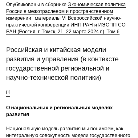
Опубликованы в сборнике
Экономическая политика
России в межотраслевом и пространственном
О совете
измерении : материалы VI Всероссийской научно-
практической конференции ИНП РАН и ИЭОПП СО
Регулярные прогнозы
РАН (Россия, г. Томск, 21–22 марта 2024 г.). Том 6
Квартальный прогноз
Российская и китайская модели
Краткосрочный прогноз
развития и управления (в контексте
государственной региональной и
Оценка индекса промышленного
научно-технической политики)
производства
Российская Система Климатического
[1]
Мониторинга
О национальных и региональных моделях
Центр «Климатическая политика и
развития
экономика России»
Национальную модель развития мы понимаем, как
Образование и карьера
интегральную совокупность модели государственного