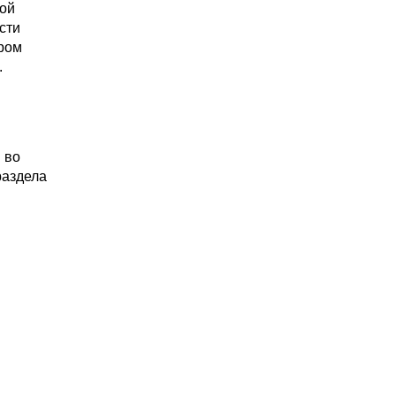
кой
сти
ером
.
 во
раздела