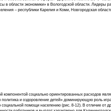
сы в области экономики» в Вологодской области. Лидеры р
еления – республики Карелия и Коми, Новгородская област
ой компонентой социально ориентированных расходов явля
я политика и оздоровление детей» доминирующую роль игр
 социальной помощи населению (рис. 8-12). В отличие от д
нности работников и выплат характерно для Калининградск