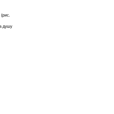
(рис.
а душу