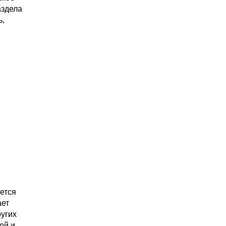
аздела
ь,
ется
ает
ругих
ой и