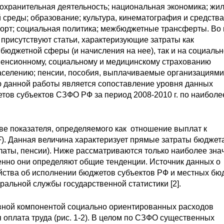
охранительная деятельность; национальная экономика; жи
среды; образование; культура, кинематография и средства
орт; социальная политика; межбюджетные трансферты. Во 
присутствуют статьи, характеризующие затраты как
бюджетной сферы (и начисления на нее), так и на социаль
 пенсионному, социальному и медицинскому страхованию
аселению; пенсии, пособия, выплачиваемые организациями
ю данной работы является сопоставление уровня данных
тов субъектов СЗФО РФ за период 2008-2010 г. по наиболе
ве показателя, определяемого как отношение выплат к
F
). Данная величина характеризует прямые затраты бюджет
латы, пенсии). Ниже рассматриваются только наиболее зн
именно они определяют общие тенденции. Источник данных о
йства об исполнении бюджетов субъектов РФ и местных бю
еральной службы государственной статистики [2].
вной компонентой социально ориентированных расходов
 оплата труда (рис. 1-2). В целом по СЗФО существенных