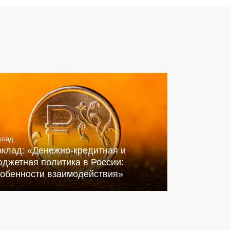
клад
оклад: «Денежно-кредитная и
джетная политика в России:
собенности взаимодействия»