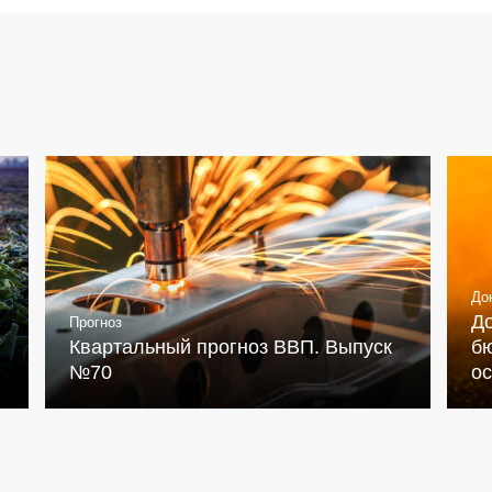
До
Д
Прогноз
Квартальный прогноз ВВП. Выпуск
бю
№70
о