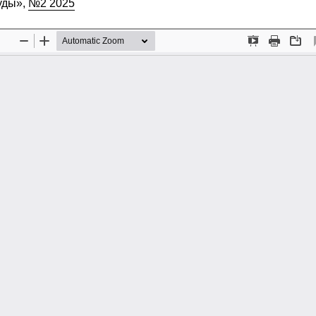
уды»,
№2 2025