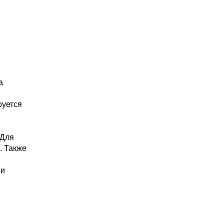
а
руется
 Для
. Также
 и