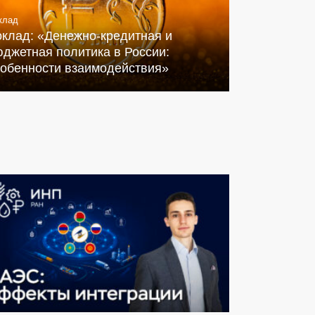
клад
оклад: «Денежно-кредитная и
джетная политика в России:
собенности взаимодействия»