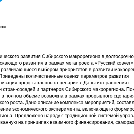
евна
ческого развития Сибирского макрорегиона в долгосрочно
жающего развития в рамках мегапроекта «Русский ковчег»
 различающиеся выбором приоритетов в развитии макроре
 Приведены количественные оценки параметров развития
ализация представленных сценариев. Даны их сравнения с
 стран-соседей и партнеров Сибирского макрорегиона. Пок
» в полном объеме возможна в рамках прорывного сценари
кого роста. Дано описание комплекса мероприятий, соста
дение экономического эксперимента, включающего формир
егиона. Предложено наряду с традиционной системой упра
ованную на принципах взаимного финансирования, самораз