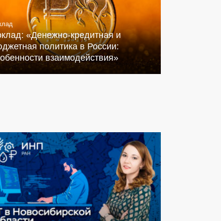
клад
оклад: «Денежно-кредитная и
джетная политика в России:
собенности взаимодействия»