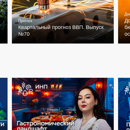
До
Д
Прогноз
Квартальный прогноз ВВП. Выпуск
бю
№70
о