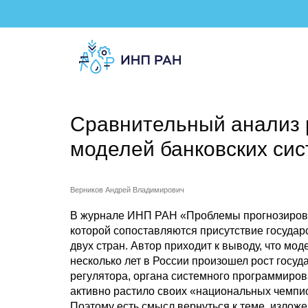
Сравнительный анализ р
моделей банковских сист
Верников Андрей Владимирович
В журнале ИНП РАН «Проблемы прогнозировани
которой сопоставляются присутствие госуда
двух стран. Автор приходит к выводу, что мод
несколько лет в России произошел рост госуд
регулятора, органа системного программиров
активно растило своих «национальных чемпио
Поэтому есть смысл вернуться к теме, изложе