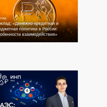
клад
оклад: «Денежно-кредитная и
джетная политика в России:
собенности взаимодействия»