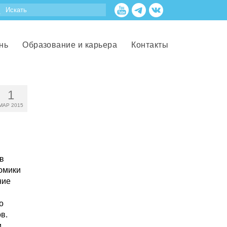
нь
Образование и карьера
Контакты
1
МАР 2015
в
омики
ние
о
в.
и