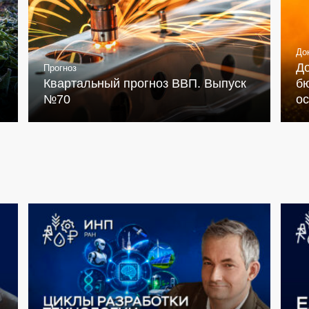
До
Д
Прогноз
Квартальный прогноз ВВП. Выпуск
бю
№70
о