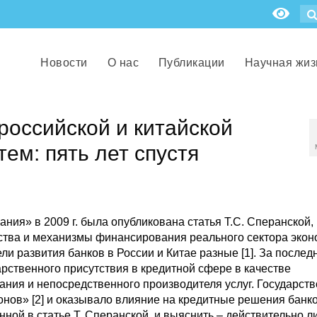
Новости
О нас
Публикации
Научная жиз
оссийской и китайской
ем: пять лет спустя
я» в 2009 г. была опубликована статья Т.С. Сперанской, 
рства и механизмы финансирования реального сектора экон
ели развития банков в России и Китае разные [1]. За послед
арственного присутствия в кредитной сфере в качестве
ания и непосредственного производителя услуг. Государств
нов» [2] и оказывало влияние на кредитные решения банко
нной в статье Т. Сперанской, и выяснить – действительно л