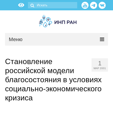
Меню
Новости
Становление
1
О нас
российской модели
МАР 2001
Об институте
благосостояния в условиях
социально-экономического
Научные подразделения
кризиса
Администрация