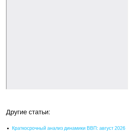
О совете
Регулярные прогнозы
Квартальный прогноз
Краткосрочный прогноз
Оценка индекса промышленного
производства
Российская Система Климатического
Мониторинга
Центр «Климатическая политика и
Другие статьи:
экономика России»
Краткосрочный анализ динамики ВВП: август 2026
Образование и карьера