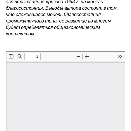
аспекты влияния кризиса 1998 г. на модель
благосостояния. Выводы автора состоят в том,
Редакционная этика
что сложившаяся модель благосостояния –
промежуточного типа, ее развитие во многом
Информация для авторов
будет определяться общеэкономическим
контекстом.
Общие требования
Стандарты оформления
Научные труды
О журнале
Выпуски
Редакционная этика
Информация для авторов