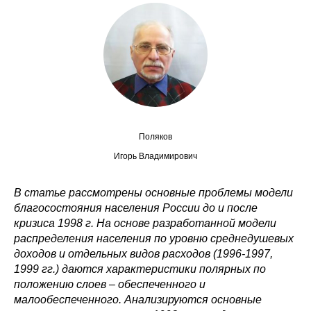
Сотрудники
Отчетность
Противодействие коррупции
Материалы для СМИ
Поляков
Публикации
Игорь Владимирович
Научная жизнь
В статье рассмотрены основные проблемы модели
Издания
благосостояния населения России до и после
кризиса 1998 г. На основе разработанной модели
Проблемы прогнозирования
распределения населения по уровню среднедушевых
доходов и отдельных видов расходов (1996-1997,
О журнале
1999 гг.) даются характеристики полярных по
положению слоев – обеспеченного и
Номера журналов
малообеспеченного. Анализируются основные