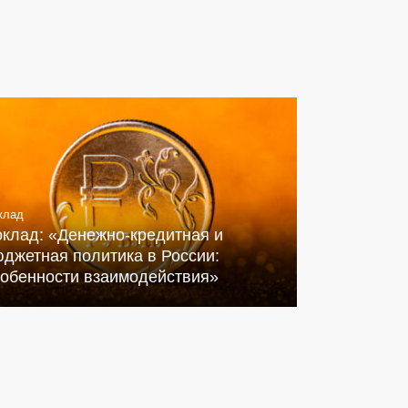
клад
оклад: «Денежно-кредитная и
джетная политика в России:
собенности взаимодействия»