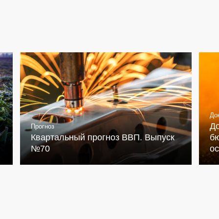
До
Д
Прогноз
Квартальный прогноз ВВП. Выпуск
бю
№70
о