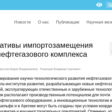
Новости
О нас
Публикации
Научная жиз
нативы импортозамещения
нефтегазового комплекса
Кротова Мария Владимировна
Романцов Владимир Сергеевич
зирования научно-технологического развития нефтегазовог
ала институтов развития, разрабатывающих новые нефтега
ий, эксплуатирующих отечественные и зарубежные технолог
ли располагают производственным потенциалом для почти
фтегазового оборудования, а инновационные технологии 
ельфе и в Арктике могут быть созданы при условии коорд
 развития и машиностроительных предприятий. Отмечено, чт