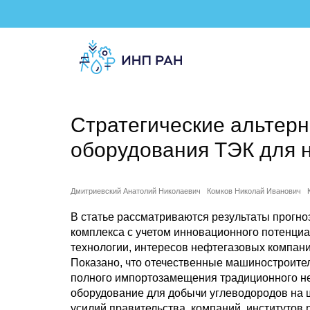
Стратегические альтер
оборудования ТЭК для 
Дмитриевский Анатолий Николаевич
Комков Николай Иванович
В статье рассматриваются результаты прогно
комплекса с учетом инновационного потенци
технологии, интересов нефтегазовых компан
Показано, что отечественные машиностроите
полного импортозамещения традиционного не
оборудование для добычи углеводородов на ш
усилий правительства, компаний, институтов