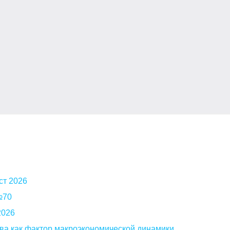
ст 2026
 №70
2026
ва как фактор макроэкономической динамики