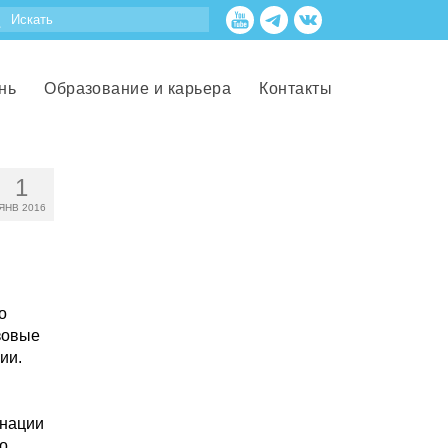
нь
Образование и карьера
Контакты
1
ЯНВ 2016
о
зовые
ии.
и
инации
о