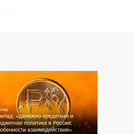
клад
оклад: «Денежно-кредитная и
джетная политика в России:
собенности взаимодействия»