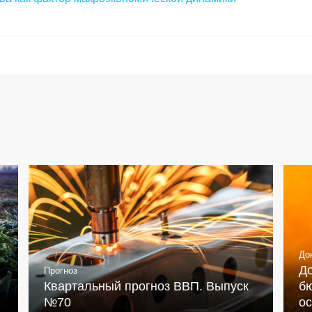
До
Д
Прогноз
Квартальный прогноз ВВП. Выпуск
бю
№70
о