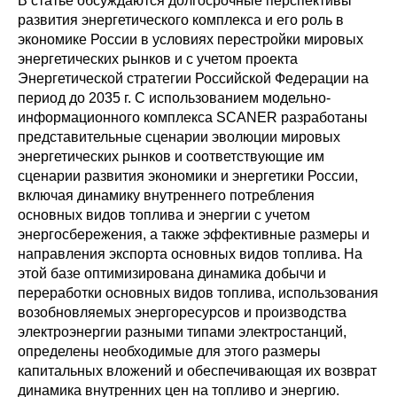
В статье обсуждаются долгосрочные перспективы
Сотрудники
развития энергетического комплекса и его роль в
экономике России в условиях перестройки мировых
Отчетность
энергетических рынков и с учетом проекта
Энергетической стратегии Российской Федерации на
Противодействие коррупции
период до 2035 г. С использованием модельно-
информационного комплекса SCANER разработаны
Материалы для СМИ
представительные сценарии эволюции мировых
энергетических рынков и соответствующие им
сценарии развития экономики и энергетики России,
Публикации
включая динамику внутреннего потребления
основных видов топлива и энергии с учетом
Научная жизнь
энергосбережения, а также эффективные размеры и
направления экспорта основных видов топлива. На
Издания
этой базе оптимизирована динамика добычи и
переработки основных видов топлива, использования
Проблемы прогнозирования
возобновляемых энергоресурсов и производства
электроэнергии разными типами электростанций,
О журнале
определены необходимые для этого размеры
капитальных вложений и обеспечивающая их возврат
Номера журналов
динамика внутренних цен на топливо и энергию.