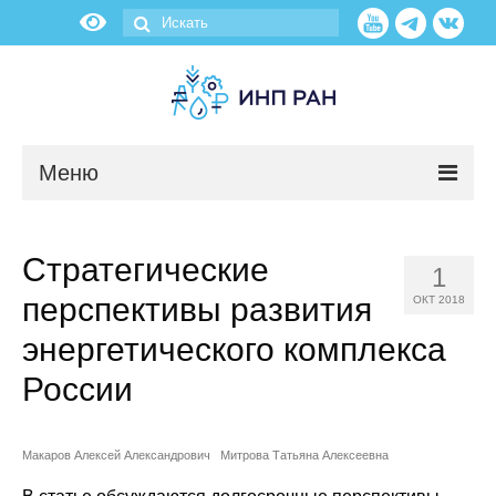
Меню
Новости
Стратегические
1
О нас
перспективы развития
ОКТ 2018
Об институте
энергетического комплекса
России
Научные подразделения
Администрация
Макаров Алексей Александрович
Митрова Татьяна Алексеевна