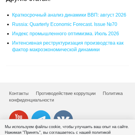
О совете
Краткосрочный анализ динамики ВВП: август 2026
Russia: Quarterly Economic Forecast. Issue №70
Регулярные прогнозы
Индекс промышленного оптимизма. Июль 2026
Квартальный прогноз
Интенсивная реструктуризация производства как
фактор макроэкономической динамики
Краткосрочный прогноз
Оценка индекса промышленного
производства
Российская Система Климатического
Контакты
Противодействие коррупции
Политика
Мониторинга
конфиденциальности
Центр «Климатическая политика и
экономика России»
Мы используем файлы cookie, чтобы улучшить ваш опыт на сайте.
Образование и карьера
Нажимая "Принять", вы соглашаетесь с нашей политикой