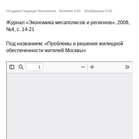
Сотрудники
Ноздрина Надежда Николаевна
Шевяков А.Ю.
Шнейдерман И.М.
Отчетность
Журнал «Экономика мегаполисов и регионов», 2008,
№4, с. 14-21
Противодействие коррупции
Под названием: «Проблемы и решения жилищной
Материалы для СМИ
обеспеченности жителей Москвы»
Публикации
Научная жизнь
Издания
Проблемы прогнозирования
О журнале
Номера журналов