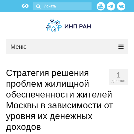
Меню
Новости
Стратегия решения
1
О нас
проблем жилищной
ДЕК 2008
Об институте
обеспеченности жителей
Москвы в зависимости от
Научные подразделения
уровня их денежных
Администрация
доходов