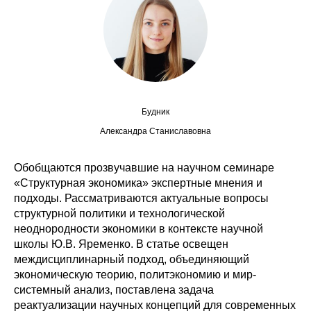
Сотрудники
Отчетность
Противодействие коррупции
Материалы для СМИ
Будник
Александра Станиславовна
Публикации
Обобщаются прозвучавшие на научном семинаре
Научная жизнь
«Структурная экономика» экспертные мнения и
подходы. Рассматриваются актуальные вопросы
Издания
структурной политики и технологической
неоднородности экономики в контексте научной
Проблемы прогнозирования
школы Ю.В. Яременко. В статье освещен
междисциплинарный подход, объединяющий
О журнале
экономическую теорию, политэкономию и мир-
системный анализ, поставлена задача
Номера журналов
реактуализации научных концепций для современных