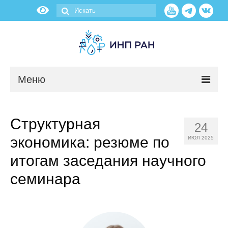
Меню
Новости
Структурная
24
О нас
экономика: резюме по
ИЮЛ 2025
Об институте
итогам заседания научного
семинара
Научные подразделения
Администрация