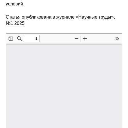
условий.
Редакционная этика
Статья опубликована в журнале «Научные труды»,
Информация для авторов
№1 2025
Общие требования
Стандарты оформления
Научные труды
О журнале
Выпуски
Редакционная этика
Информация для авторов