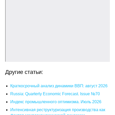
О совете
Регулярные прогнозы
Квартальный прогноз
Краткосрочный прогноз
Оценка индекса промышленного
производства
Другие статьи:
Российская Система Климатического
Мониторинга
Краткосрочный анализ динамики ВВП: август 2026
Russia: Quarterly Economic Forecast. Issue №70
Центр «Климатическая политика и
экономика России»
Индекс промышленного оптимизма. Июль 2026
Интенсивная реструктуризация производства как
Образование и карьера