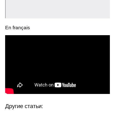
Общие требования
Стандарты оформления
Семинары
En français
Энергетический семинар
Российско-французский семинар
ЦДУ
Отрасли и регионы
Inforum
Ученый совет
Другие статьи:
Материалы