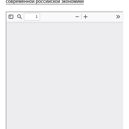
современной российской экономики
Редакционная этика
Информация для авторов
Общие требования
Стандарты оформления
Научные труды
О журнале
Выпуски
Редакционная этика
Информация для авторов