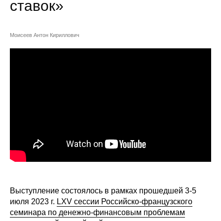
ставок»
Сотрудники
Отчетность
Моисеев Антон Кириллович
Противодействие коррупции
Материалы для СМИ
Публикации
Научная жизнь
Издания
Проблемы прогнозирования
О журнале
Выступление состоялось в рамках прошедшей 3-5
июля 2023 г.
LXV сессии Российско-французского
Номера журналов
семинара по денежно-финансовым проблемам