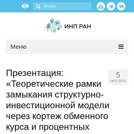
Меню
Новости
Презентация:
5
О нас
«Теоретические рамки
ИЮЛ 2023
Об институте
замыкания структурно-
инвестиционной модели
Научные подразделения
через кортеж обменного
Администрация
курса и процентных