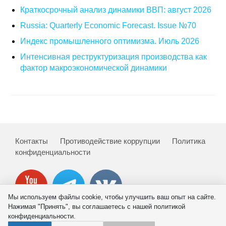
Краткосрочный анализ динамики ВВП: август 2026
О совете
Russia: Quarterly Economic Forecast. Issue №70
Индекс промышленного оптимизма. Июль 2026
Регулярные прогнозы
Интенсивная реструктуризация производства как
Квартальный прогноз
фактор макроэкономической динамики
Краткосрочный прогноз
Оценка индекса промышленного
производства
Контакты
Противодействие коррупции
Политика
Российская Система Климатического
конфиденциальности
Мониторинга
Центр «Климатическая политика и
экономика России»
Мы используем файлы cookie, чтобы улучшить ваш опыт на сайте.
Нажимая "Принять", вы соглашаетесь с нашей политикой
конфиденциальности.
Образование и карьера