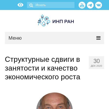
Меню
Новости
Структурные сдвиги в
30
О нас
занятости и качество
ДЕК 2020
Об институте
экономического роста
Научные подразделения
Администрация