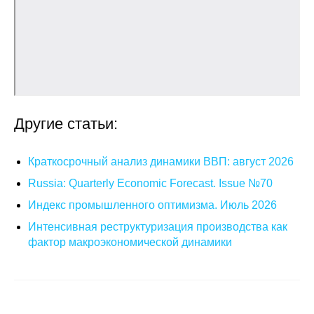
О совете
Регулярные прогнозы
Квартальный прогноз
Другие статьи:
Краткосрочный прогноз
Оценка индекса промышленного
Краткосрочный анализ динамики ВВП: август 2026
производства
Russia: Quarterly Economic Forecast. Issue №70
Индекс промышленного оптимизма. Июль 2026
Российская Система Климатического
Мониторинга
Интенсивная реструктуризация производства как
фактор макроэкономической динамики
Центр «Климатическая политика и
экономика России»
Образование и карьера