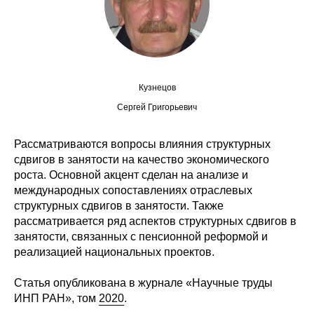
Сотрудники
Отчетность
Противодействие коррупции
Кузнецов
Материалы для СМИ
Сергей Григорьевич
Публикации
Рассматриваются вопросы влияния структурных
сдвигов в занятости на качество экономического
роста. Основной акцент сделан на анализе и
Научная жизнь
международных сопоставлениях отраслевых
структурных сдвигов в занятости. Также
Издания
рассматривается ряд аспектов структурных сдвигов в
Проблемы прогнозирования
занятости, связанных с пенсионной реформой и
реализацией национальных проектов.
О журнале
Статья опубликована в журнале «Научные труды
ИНП РАН», том
2020
.
Номера журналов