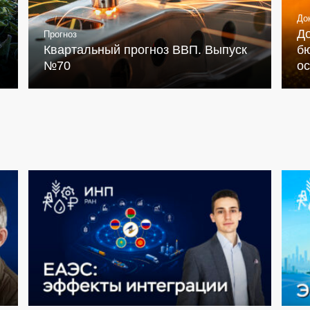
До
Д
Прогноз
Квартальный прогноз ВВП. Выпуск
бю
№70
о