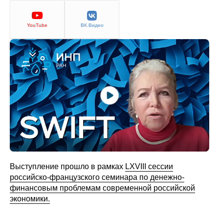
Сотрудники
Отчетность
YouTube
ВК.Видео
Противодействие коррупции
Материалы для СМИ
Публикации
Научная жизнь
Издания
Проблемы прогнозирования
Выступление прошло в рамках
LXVIII сессии
российско-французского семинара по денежно-
О журнале
финансовым проблемам современной российской
экономики.
Номера журналов