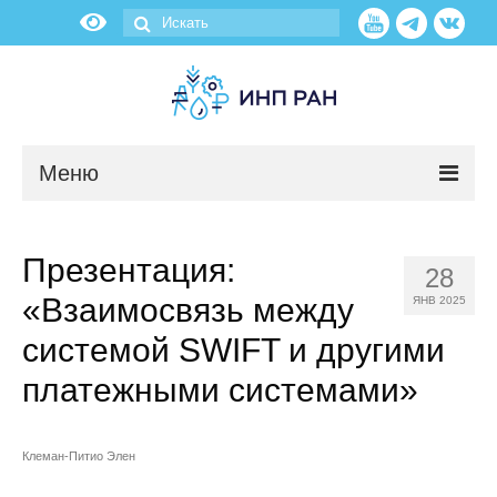
Меню
Новости
Презентация:
28
О нас
«Взаимосвязь между
ЯНВ 2025
Об институте
системой SWIFT и другими
платежными системами»
Научные подразделения
Администрация
Клеман-Питио Элен