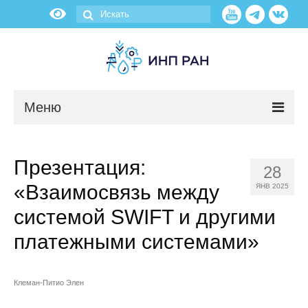
Меню
Новости
Презентация:
28
О нас
«Взаимосвязь между
ЯНВ 2025
Об институте
системой SWIFT и другими
платежными системами»
Научные подразделения
Администрация
Клеман-Питио Элен