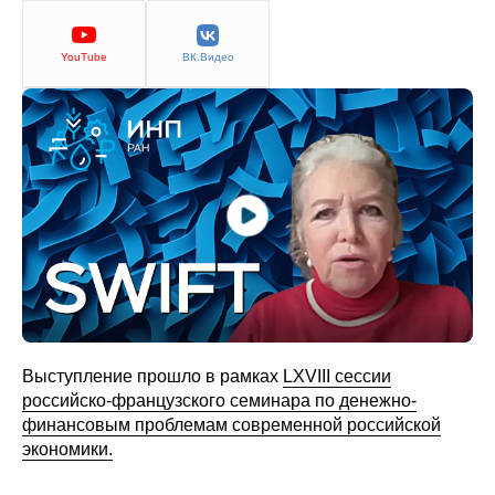
Сотрудники
Отчетность
YouTube
ВК.Видео
Противодействие коррупции
Материалы для СМИ
Публикации
Научная жизнь
Издания
Проблемы прогнозирования
Выступление прошло в рамках
LXVIII сессии
российско-французского семинара по денежно-
О журнале
финансовым проблемам современной российской
экономики.
Номера журналов