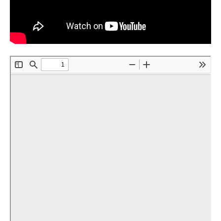
Редакционная этика
Информация для авторов
Общие требования
Стандарты оформления
Научные труды
О журнале
Выпуски
Редакционная этика
Информация для авторов