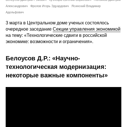
Сотрудники
Александрович
Фролов Игорь Эдуардович
Ясинский Владимир
Адольфович
Отчетность
3 марта в Центральном доме ученых состоялось
очередное заседание
Секции управления экономикой
Противодействие коррупции
на тему: «Технологические сдвиги в российской
экономике: возможности и ограничения».
Материалы для СМИ
Белоусов Д.Р.: «Научно-
Публикации
технологическая модернизация:
Научная жизнь
некоторые важные компоненты»
Издания
Проблемы прогнозирования
О журнале
Номера журналов