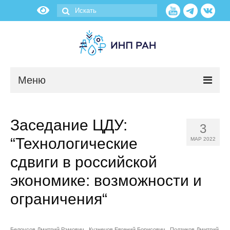
Меню
Новости
Заседание ЦДУ:
3
О нас
“Технологические
МАР 2022
Об институте
сдвиги в российской
экономике: возможности и
Научные подразделения
ограничения“
Администрация
Белоусов Дмитрий Рэмович
Кузнецов Евгений Борисович
Ползиков Дмитрий