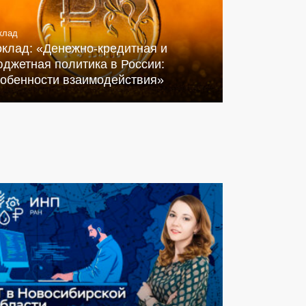
клад
оклад: «Денежно-кредитная и
джетная политика в России:
собенности взаимодействия»