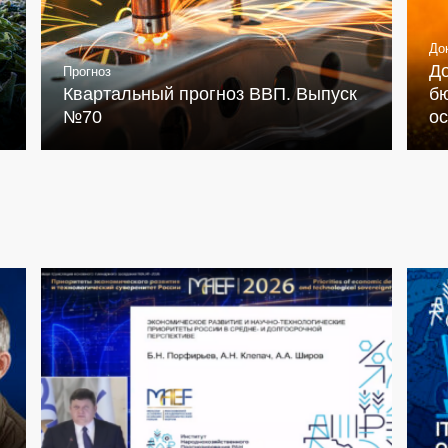
До
Д
Прогноз
Квартальный прогноз ВВП. Выпуск
бю
№70
о