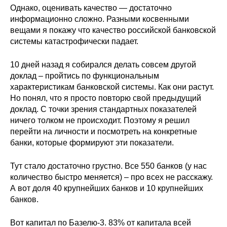
Однако, оценивать качество — достаточно
информационно сложно. Разными косвенными
О совете
вещами я покажу что качество российской банковской
системы катастрофически падает.
Регулярные прогнозы
10 дней назад я собирался делать совсем другой
Квартальный прогноз
доклад – пройтись по функциональным
характеристикам банковской системы. Как они растут.
Краткосрочный прогноз
Но понял, что я просто повторю свой предыдущий
доклад. С точки зрения стандартных показателей
Оценка индекса промышленного
ничего толком не происходит. Поэтому я решил
производства
перейти на личности и посмотреть на конкретные
банки, которые формируют эти показатели.
Российская Система Климатического
Мониторинга
Тут стало достаточно грустно. Все 550 банков (у нас
количество быстро меняется) – про всех не расскажу.
Центр «Климатическая политика и
А вот доля 40 крупнейших банков и 10 крупнейших
экономика России»
банков.
Образование и карьера
Вот капитал по Базелю-3. 83% от капитала всей