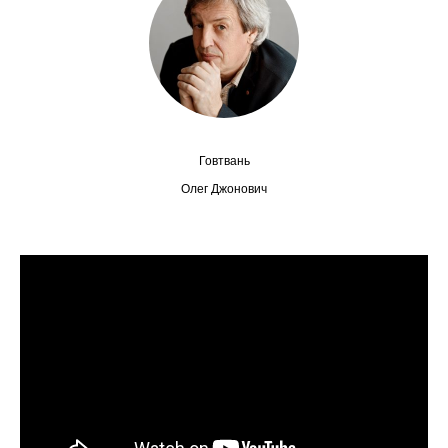
Сотрудники
Отчетность
Противодействие коррупции
Материалы для СМИ
Говтвань
Олег Джонович
Публикации
Научная жизнь
Издания
Проблемы прогнозирования
О журнале
Номера журналов