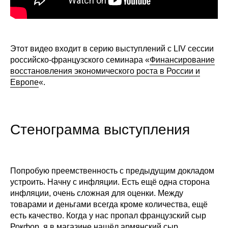
Редакционная этика
Информация для авторов
Этот видео входит в серию выступлений с LIV сессии
российско-французского семинара «
Финансирование
Общие требования
восстановления экономического роста в России и
Европе
«.
Стандарты оформления
Научные труды
Стенограмма выступления
О журнале
Выпуски
Попробую преемственность с предыдущим докладом
устроить. Начну с инфляции. Есть ещё одна сторона
Редакционная этика
инфляции, очень сложная для оценки. Между
товарами и деньгами всегда кроме количества, ещё
Информация для авторов
есть качество. Когда у нас пропал французский сыр
Рокфор, я в магазине нашёл армянский сыр