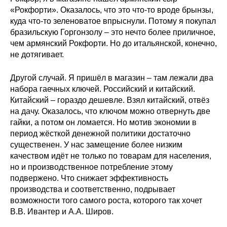
Общие требования
«Рокфорти». Оказалось, что это что-то вроде брынзы,
куда что-то зеленоватое впрыснули. Потому я покупал
Стандарты оформления
бразильскую Горгонзолу – это нечто более приличное,
чем армянский Рокфорти. Но до итальянской, конечно,
Семинары
не дотягивает.
Энергетический семинар
Другой случай. Я пришёл в магазин – там лежали два
набора гаечных ключей. Российский и китайский.
Российско-французский семинар
Китайский – гораздо дешевле. Взял китайский, отвёз
на дачу. Оказалось, что ключом можно отвернуть две
гайки, а потом он ломается. Но мотив экономии в
ЦДУ
период жёсткой денежной политики достаточно
существенен. У нас замещение более низким
Отрасли и регионы
качеством идёт не только по товарам для населения,
но и производственное потребление этому
Inforum
подвержено. Что снижает эффективность
производства и соответственно, подрывает
Ученый совет
возможности того самого роста, которого так хочет
В.В. Ивантер и А.А. Широв.
Материалы