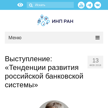
Меню
Новости
Выступление:
13
О нас
«Тенденции развития
ФЕВ 2018
Об институте
российской банковской
системы»
Научные подразделения
Администрация