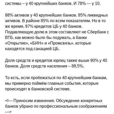
системы – у 40 крупнейших банков. И 78% — у 10.
Кафедра МФТИ
88% активов у 40 крупнейших банков. 85% ликвидных
активов. В районе 85% по всем показателям. Но в то
Кафедра МАДИ
же время, 97% кредитов ЦБ у 40 банков.
Подавляющую долю в этом составляют не Сбербанк с
Аспирантура
ВТБ, как можно было бы подумать, а банки
«Открытие», «БИН» и «Промсвязь», которые
Об аспирантуре
находятся под санацией ЦБ.
Поступление
Доля средств и кредитов юрлиц также выше 90% у 40
банков. Доля средств населения – 88,5%.
Обучение
То есть, если пробежаться по 40 крупнейшим банкам,
Нормативные документы
мы примерно поймём главные события, которые
происходят в банковской системе.
Диссертационный совет
<!— Приносим извинения. Обсуждение конкретных
О совете
банков убрано по профессиональным соображениям
—>