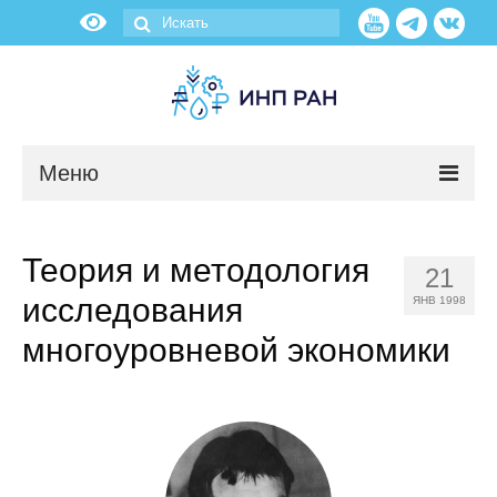
Меню
Новости
Теория и методология
21
О нас
исследования
ЯНВ 1998
Об институте
многоуровневой экономики
Научные подразделения
Администрация