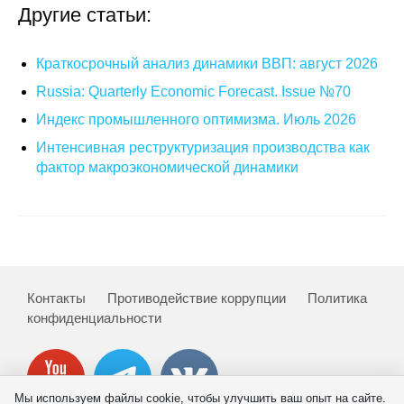
Другие статьи:
О совете
Краткосрочный анализ динамики ВВП: август 2026
Регулярные прогнозы
Russia: Quarterly Economic Forecast. Issue №70
Квартальный прогноз
Индекс промышленного оптимизма. Июль 2026
Интенсивная реструктуризация производства как
Краткосрочный прогноз
фактор макроэкономической динамики
Оценка индекса промышленного
производства
Российская Система Климатического
Мониторинга
Контакты
Противодействие коррупции
Политика
конфиденциальности
Центр «Климатическая политика и
экономика России»
Образование и карьера
Мы используем файлы cookie, чтобы улучшить ваш опыт на сайте.