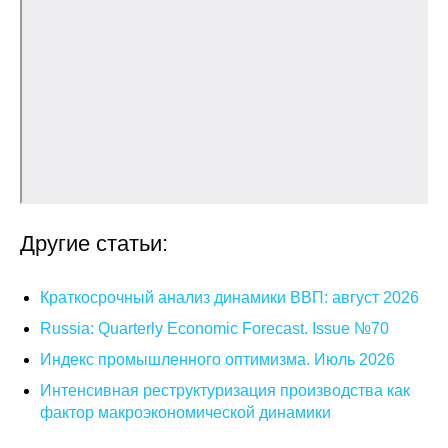
О совете
Регулярные прогнозы
Квартальный прогноз
Краткосрочный прогноз
Оценка индекса промышленного
Другие статьи:
производства
Краткосрочный анализ динамики ВВП: август 2026
Российская Система Климатического
Мониторинга
Russia: Quarterly Economic Forecast. Issue №70
Индекс промышленного оптимизма. Июль 2026
Центр «Климатическая политика и
экономика России»
Интенсивная реструктуризация производства как
фактор макроэкономической динамики
Образование и карьера