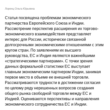
Сотрудники
Лоренц Ольга Юрьевна
Отчетность
Статья посвящена проблемам экономического
партнерства Европейского Союза и Индии.
Противодействие коррупции
Рассмотрение перспектив расширения их торгово-
экономического взаимодействия представляет
Материалы для СМИ
интерес для России, исторически связанной
долгосрочными экономическими отношениями с этим
Публикации
кругом стран. По заявлениям их высшего
руководства, ЕС и Индия являются важнейшими
«стратегическими партнерами». С точки зрения
Научная жизнь
данных формальной статистики ЕС выступает
главным экономическим партнером Индии, занимая
Издания
первое место в объеме ее внешней торговли.
Проблемы прогнозирования
Рассматриваются трудности в достижении согласия
по целому ряду нерешенных вопросов создания
О журнале
общего рынка свободной торговли между ЕС и
Индией. Оцениваются перспективы и направления
экономического сотрудничества ЕС и Индии.
Номера журналов