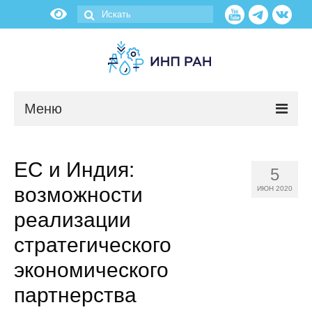
Меню
Новости
ЕС и Индия:
5
О нас
возможности
ИЮН 2020
Об институте
реализации
стратегического
Научные подразделения
экономического
Администрация
партнерства