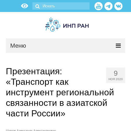
Меню
Новости
Презентация:
9
О нас
«Транспорт как
НОЯ 2020
Об институте
инструмент региональной
связанности в азиатской
Научные подразделения
части России»
Администрация
Широв Александр Александрович