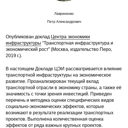
Редакционная этика
Лавриненко
Петр Александрович
Информация для авторов
Общие требования
Опубликован доклад
Центра экономики
инфраструктуры
“Транспортная инфраструктура и
Стандарты оформления
экономический рост” (Москва, издательство Перо,
2019 г.).
Научные труды
В настоящем Докладе ЦЭИ рассматривается влияние
О журнале
транспортной инфраструктуры на экономическое
развитие. Проанализирован текущий вклад
транспортной отрасли в экономику страны, а также её
Выпуски
значимость с точки зрения инвестиций. Приведен
перечень и методика оценки специфических видов
Редакционная этика
социально-экономических эффектов, которые
возникают в результате реализации транспортных
Информация для авторов
проектов. Выполнена количественная оценка
эффектов от ряда важных крупных проектов.