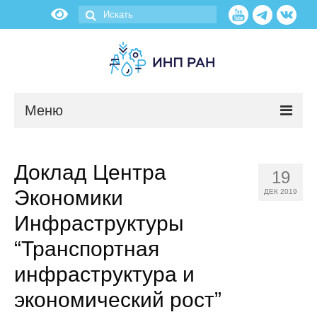
Меню
Новости
Доклад Центра
19
О нас
Экономики
ДЕК 2019
Об институте
Инфраструктуры
“Транспортная
Научные подразделения
инфраструктура и
Администрация
экономический рост”