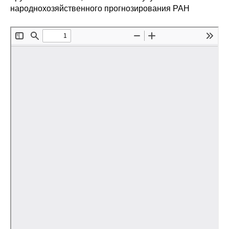
народнохозяйственного прогнозирования РАН
О совете
Регулярные прогнозы
Квартальный прогноз
Краткосрочный прогноз
Оценка индекса промышленного
производства
Российская Система Климатического
Мониторинга
Центр «Климатическая политика и
экономика России»
Образование и карьера