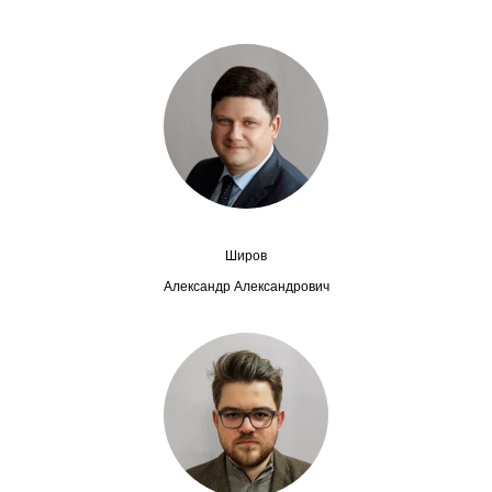
Сотрудники
Отчетность
Противодействие коррупции
Материалы для СМИ
Публикации
Широв
Научная жизнь
Александр Александрович
Издания
Проблемы прогнозирования
О журнале
Номера журналов