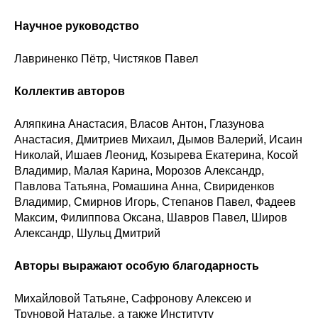
Общие требования
Научное руководство
Стандарты оформления
Лавриненко Пётр, Чистяков Павел
Семинары
Коллектив авторов
Энергетический семинар
Аляпкина Анастасия, Власов Антон, Глазунова
Российско-французский семинар
Анастасия, Дмитриев Михаил, Дымов Валерий, Исаин
Николай, Ишаев Леонид, Козырева Екатерина, Косой
Владимир, Малая Карина, Морозов Александр,
ЦДУ
Павлова Татьяна, Ромашина Анна, Свириденков
Владимир, Смирнов Игорь, Степанов Павел, Фадеев
Отрасли и регионы
Максим, Филиппова Оксана, Шавров Павел, Широв
Александр, Шульц Дмитрий
Inforum
Авторы выражают особую благодарность
Ученый совет
Михайловой Татьяне, Сафронову Алексею и
Материалы
Труновой Наталье, а также Институту