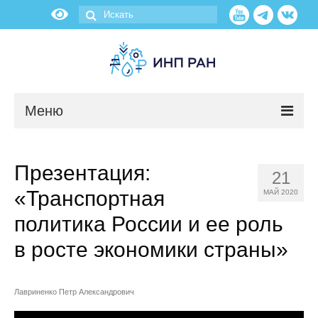
Меню
Новости
Презентация:
21
О нас
«Транспортная
МАЙ 2020
Об институте
политика России и ее роль
в росте экономики страны»
Научные подразделения
Администрация
Лавриненко Петр Александрович