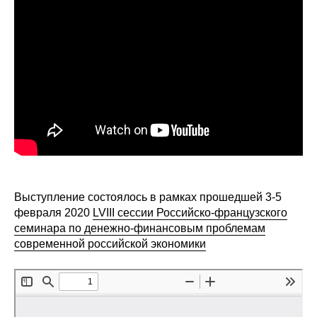
Сотрудники
Отчетность
Противодействие коррупции
Материалы для СМИ
Публикации
Научная жизнь
Выступление состоялось в рамках прошедшей 3-5
Издания
февраля 2020
LVIII сессии Российско-французского
семинара по денежно-финансовым проблемам
Проблемы прогнозирования
современной российской экономики
О журнале
Номера журналов