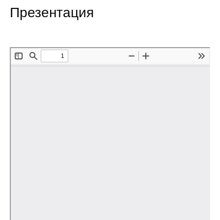
Презентация
Редакционная этика
Информация для авторов
Общие требования
Стандарты оформления
Научные труды
О журнале
Выпуски
Редакционная этика
Информация для авторов