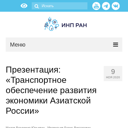
Меню
Новости
Презентация:
9
О нас
«Транспортное
НОЯ 2020
Об институте
обеспечение развития
экономики Азиатской
Научные подразделения
России»
Администрация
Малов Владимир Юрьевич
Мелентьев Борис Викторович