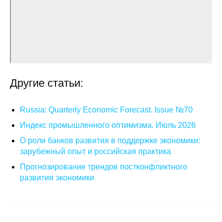
Общие требования
Стандарты оформления
Семинары
Энергетический семинар
Другие статьи:
Российско-французский семинар
Russia: Quarterly Economic Forecast. Issue №70
ЦДУ
Индекс промышленного оптимизма. Июль 2026
О роли банков развития в поддержке экономики:
Отрасли и регионы
зарубежный опыт и российская практика
Прогнозирование трендов постконфликтного
Inforum
развития экономики
Ученый совет
Материалы