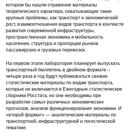
Общие требования
котором бы нашли отражение материалы
теоретического характера, охватывающие такие
Стандарты оформления
крупные проблемы, как транспорт и экономический
рост, взаимоотношения видов транспорта в контексте
Семинары
развития современной инфраструктуры,
пространственная экономика и мобильность
Энергетический семинар
населения, структура и пропорции рынков
пассажирских и грузовых перевозок.
Российско-французский семинар
На первом этапе лаборатория планирует выпускать
транспортный бюллетень в двойном формате –
ЦДУ
четыре раза в год будут публиковаться свежие
статистические материалы по видам транспорта,
Отрасли и регионы
которые не включаются в Ежегодные статистические
сборники Росстата, но они необходимы при
Inforum
разработке самых различных экономических
прогнозов, анализе функционирования экономики. И
«второй формат» — аналитические материалы по
Ученый совет
транспортной, инфраструктурной и логистической
Материалы
тематике.