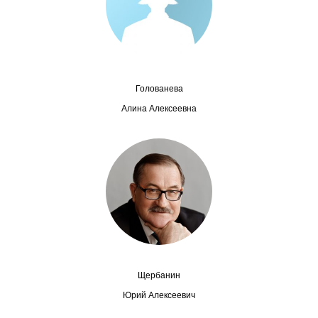
Сотрудники
Отчетность
Противодействие коррупции
Голованева
Материалы для СМИ
Алина Алексеевна
Публикации
Научная жизнь
Издания
Проблемы прогнозирования
О журнале
Щербанин
Юрий Алексеевич
Номера журналов