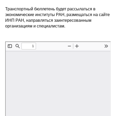
Транспортный бюллетень будет рассылаться в
О совете
экономические институты РАН, размещаться на сайте
ИНП РАН, направляться заинтересованным
Регулярные прогнозы
организациям и специалистам.
Квартальный прогноз
Краткосрочный прогноз
Оценка индекса промышленного
производства
Российская Система Климатического
Мониторинга
Центр «Климатическая политика и
экономика России»
Образование и карьера