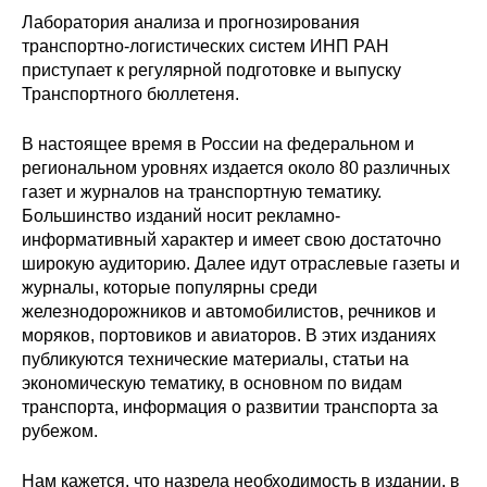
Лаборатория анализа и прогнозирования
Редакционная этика
транспортно-логистических систем ИНП РАН
приступает к регулярной подготовке и выпуску
Информация для авторов
Транспортного бюллетеня.
Общие требования
В настоящее время в России на федеральном и
региональном уровнях издается около 80 различных
Стандарты оформления
газет и журналов на транспортную тематику.
Большинство изданий носит рекламно-
Научные труды
информативный характер и имеет свою достаточно
широкую аудиторию. Далее идут отраслевые газеты и
О журнале
журналы, которые популярны среди
железнодорожников и автомобилистов, речников и
моряков, портовиков и авиаторов. В этих изданиях
Выпуски
публикуются технические материалы, статьи на
экономическую тематику, в основном по видам
Редакционная этика
транспорта, информация о развитии транспорта за
рубежом.
Информация для авторов
Нам кажется, что назрела необходимость в издании, в