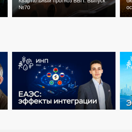
Квартальный прогноз ВВП. Выпуск
бю
№70
о