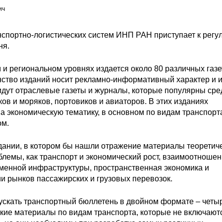
ич
нспортно-логистических систем ИНП РАН приступает к регу
ня.
и региональном уровнях издается около 80 различных газе
нство изданий носит рекламно-информативный характер и 
идут отраслевые газеты и журналы, которые популярны сре
ов и моряков, портовиков и авиаторов. В этих изданиях
а экономическую тематику, в основном по видам транспорт
ом.
здании, в котором бы нашли отражение материалы теоретич
лемы, как транспорт и экономический рост, взаимоотноше
еменной инфраструктуры, пространственная экономика и
ии рынков пассажирских и грузовых перевозок.
ускать транспортный бюллетень в двойном формате – четы
ские материалы по видам транспорта, которые не включают