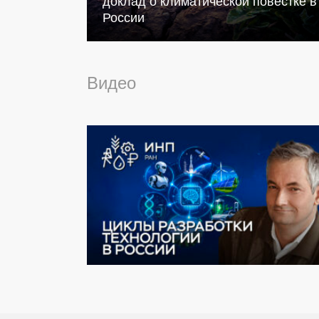
доклад о климатической повестке в
России
Видео