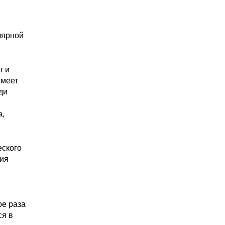
лярной
т и
имеет
ди
а,
еского
ния
ре раза
ся в