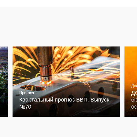
До
Д
Прогноз
Квартальный прогноз ВВП. Выпуск
бю
№70
о