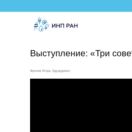
Выступление: «Три сов
Фролов Игорь Эдуардович