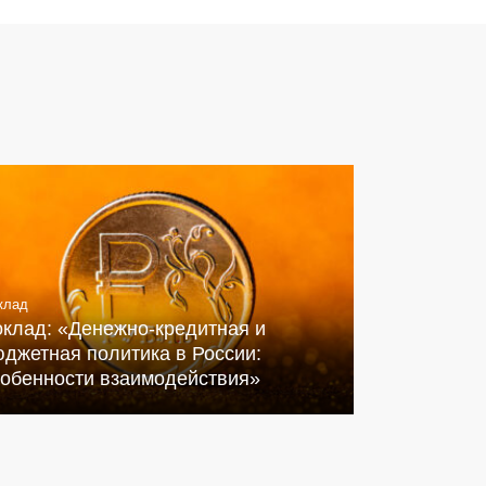
клад
оклад: «Денежно-кредитная и
джетная политика в России:
собенности взаимодействия»