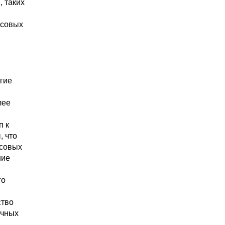
 таких
нсовых
гие
я
лее
п к
, что
нсовых
ние
го
ство
ичных