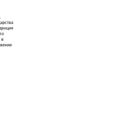
,
дарства
нденция
го
 в
нижение