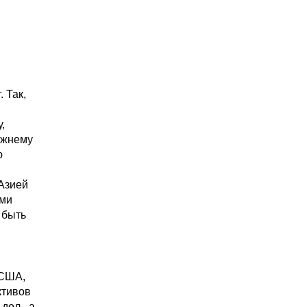
 Так,
,
ежнему
ю
Азией
ами
 быть
 США,
ктивов
дол., а