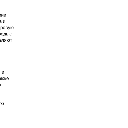
рии
а и
фровую
редь с
деляют
 и
акже
»
ез