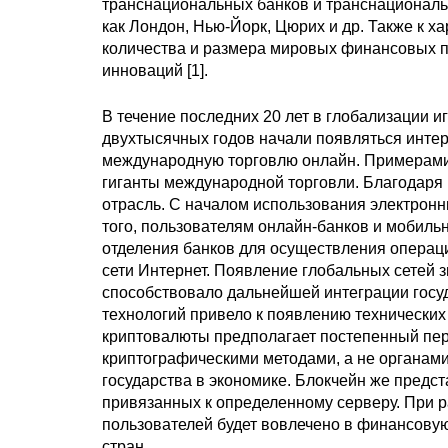
транснациональных банков и транснациональ
как Лондон, Нью-Йорк, Цюрих и др. Также к х
количества и размера мировых финансовых п
инноваций [1].
В течение последних 20 лет в глобализации 
двухтысячных годов начали появляться инте
международную торговлю онлайн. Примерами та
гиганты международной торговли. Благодаря
отрасль. С началом использования электронн
того, пользователям онлайн-банков и мобиль
отделения банков для осуществления операций:
сети Интернет. Появление глобальных сетей
способствовало дальнейшей интеграции госу
технологий привело к появлению технических
криптовалюты предполагает постепенный пер
криптографическими методами, а не органами
государства в экономике. Блокчейн же предс
привязанных к определенному серверу. При р
пользователей будет вовлечено в финансовую
стран.