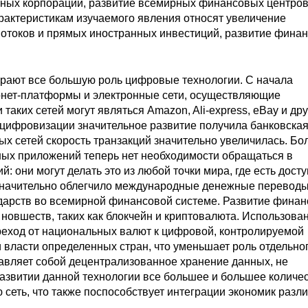
ных корпораций, развитие всемирных финансовых центров,
арактеристикам изучаемого явления относят увеличение
отоков и прямых иностранных инвестиций, развитие фина
играют все большую роль цифровые технологии. С начала
рнет-платформы и электронные сети, осуществляющие
ких сетей могут являться Amazon, Ali-express, eBay и дру
 цифровизации значительное развитие получила банковска
ых сетей скорость транзакций значительно увеличилась. Бо
ных приложений теперь нет необходимости обращаться в
 они могут делать это из любой точки мира, где есть досту
 значительно облегчило международные денежные переводы
дарств во всемирной финансовой системе. Развитие фина
 новшеств, таких как блокчейн и криптовалюта. Использова
еход от национальных валют к цифровой, контролируемой
 власти определенных стран, что уменьшает роль отдельно
тавляет собой децентрализованное хранение данных, не
азвитии данной технологии все большее и большее количе
 сеть, что также поспособствует интеграции экономик разл