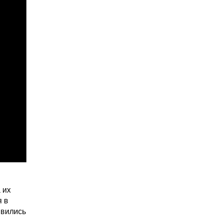
 их
я в
явились