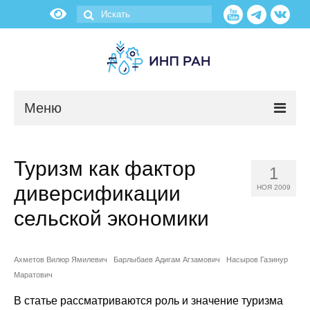
Меню
Новости
Туризм как фактор
1
О нас
диверсификации
НОЯ 2009
Об институте
сельской экономики
Научные подразделения
Ахметов Вилюр Ямилевич
Барлыбаев Адигам Агзамович
Насыров Газинур
Маратович
Администрация
В статье рассматриваются роль и значение туризма