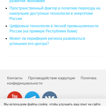
развития экономики
Пространственный фактор в политике перехода на
О совете
наилучшие доступные технологии в энергетике
России
Регулярные прогнозы
Цифровые технологии в лесной промышленности
Квартальный прогноз
России (на примере Республики Коми)
Может ли периферия региона развиваться
Краткосрочный прогноз
успешнее его центра?
Оценка индекса промышленного
производства
Российская Система Климатического
Мониторинга
Контакты
Противодействие коррупции
Политика
конфиденциальности
Центр «Климатическая политика и
экономика России»
Образование и карьера
Мы используем файлы cookie, чтобы улучшить ваш опыт на сайте.