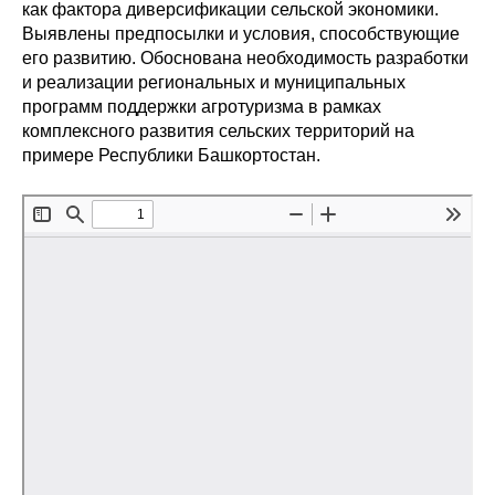
Сотрудники
как фактора диверсификации сельской экономики.
Выявлены предпосылки и условия, способствующие
его развитию. Обоснована необходимость разработки
Отчетность
и реализации региональных и муниципальных
программ поддержки агротуризма в рамках
Противодействие коррупции
комплексного развития сельских территорий на
примере Республики Башкортостан.
Материалы для СМИ
Публикации
Научная жизнь
Издания
Проблемы прогнозирования
О журнале
Номера журналов