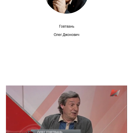
Сотрудники
Отчетность
Говтвань
Противодействие коррупции
Олег Джонович
Материалы для СМИ
Публикации
Научная жизнь
Издания
Проблемы прогнозирования
О журнале
Номера журналов