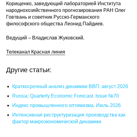
Общие требования
Корищенко, заведующий лабораторией Института
народнохозяйственного прогнозирования РАН Олег
Стандарты оформления
Говтвань и советник Русско-Германского
философского общества Леонид Пайдиев.
Семинары
Ведущий – Владислав Жуковский.
Энергетический семинар
Телеканал Красная линия
Российско-французский семинар
Другие статьи:
ЦДУ
Краткосрочный анализ динамики ВВП: август 2026
Отрасли и регионы
Russia: Quarterly Economic Forecast. Issue №70
Индекс промышленного оптимизма. Июль 2026
Inforum
Интенсивная реструктуризация производства как
Ученый совет
фактор макроэкономической динамики
Материалы