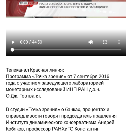
Редакционная этика
Информация для авторов
Общие требования
Стандарты оформления
Научные труды
Телеканал Красная линия:
Программа «Точка зрения» от 7 сентября 2016
О журнале
года
с участием заведующего лабораторией
монетарных исследований ИНП РАН д.э.н.
Выпуски
О.Дж. Говтваня.
Редакционная этика
В студии «Точка зрения» о банках, процентах и
справедливости говорят председатель правления
Информация для авторов
Института динамического консерватизма Андрей
Кобяков, профессор РАНХиГС Константин