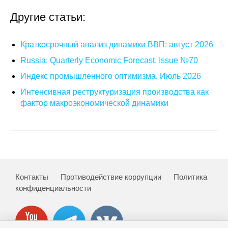
Общие требования
Другие статьи:
Стандарты оформления
Краткосрочный анализ динамики ВВП: август 2026
Семинары
Russia: Quarterly Economic Forecast. Issue №70
Энергетический семинар
Индекс промышленного оптимизма. Июль 2026
Интенсивная реструктуризация производства как
Российско-французский семинар
фактор макроэкономической динамики
ЦДУ
Отрасли и регионы
Inforum
Контакты
Противодействие коррупции
Политика
конфиденциальности
Ученый совет
Материалы