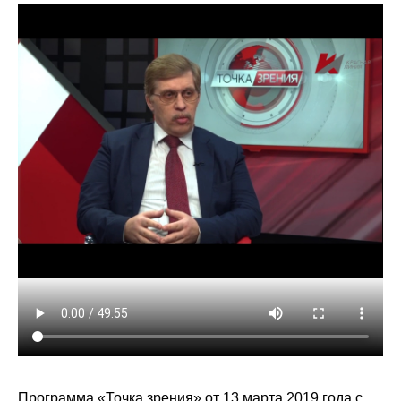
Сотрудники
Отчетность
Противодействие коррупции
Материалы для СМИ
Публикации
Научная жизнь
Издания
Проблемы прогнозирования
О журнале
Номера журналов
Программа «Точка зрения» от 13 марта 2019 года
с