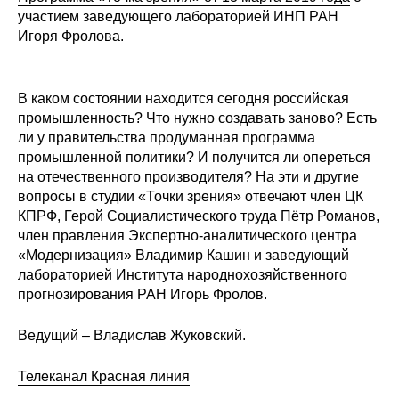
участием заведующего лабораторией ИНП РАН
Редакционная этика
Игоря Фролова.
Информация для авторов
В каком состоянии находится сегодня российская
Общие требования
промышленность? Что нужно создавать заново? Есть
ли у правительства продуманная программа
Стандарты оформления
промышленной политики? И получится ли опереться
на отечественного производителя? На эти и другие
Научные труды
вопросы в студии «Точки зрения» отвечают член ЦК
КПРФ, Герой Социалистического труда Пётр Романов,
О журнале
член правления Экспертно-аналитического центра
«Модернизация» Владимир Кашин и заведующий
лабораторией Института народнохозяйственного
Выпуски
прогнозирования РАН Игорь Фролов.
Редакционная этика
Ведущий – Владислав Жуковский.
Информация для авторов
Телеканал Красная линия