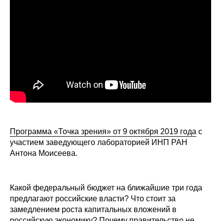
Сотрудники
Отчетность
Противодействие коррупции
Материалы для СМИ
Публикации
Научная жизнь
Программа «Точка зрения» от 9 октября 2019 года
с
участием заведующего лабораторией ИНП РАН
Издания
Антона Моисеева.
Проблемы прогнозирования
О журнале
Какой федеральный бюджет на ближайшие три года
предлагают российские власти? Что стоит за
замедлением роста капитальных вложений в
Номера журналов
российскую экономику? Почему правительство не