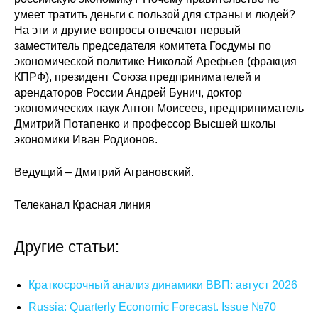
умеет тратить деньги с пользой для страны и людей?
Редакционная этика
На эти и другие вопросы отвечают первый
заместитель председателя комитета Госдумы по
Информация для авторов
экономической политике Николай Арефьев (фракция
КПРФ), президент Союза предпринимателей и
Общие требования
арендаторов России Андрей Бунич, доктор
экономических наук Антон Моисеев, предприниматель
Стандарты оформления
Дмитрий Потапенко и профессор Высшей школы
экономики Иван Родионов.
Научные труды
Ведущий – Дмитрий Аграновский.
О журнале
Телеканал Красная линия
Выпуски
Другие статьи:
Редакционная этика
Краткосрочный анализ динамики ВВП: август 2026
Информация для авторов
Russia: Quarterly Economic Forecast. Issue №70