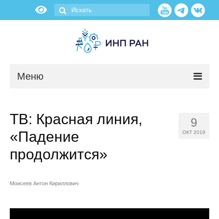
Меню
Новости
ТВ: Красная линия,
9
О нас
«Падение
ОКТ 2019
Об институте
продолжится»
Научные подразделения
Моисеев Антон Кириллович
Администрация