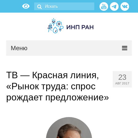
Меню
Новости
ТВ — Красная линия,
23
О нас
«Рынок труда: спрос
АВГ 2017
Об институте
рождает предложение»
Научные подразделения
Администрация