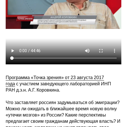
Редакционная этика
Информация для авторов
Общие требования
Стандарты оформления
Научные труды
О журнале
Программа «Точка зрения» от 23 августа 2017
года
с участием заведующего лабораторией ИНП
Выпуски
РАН д.э.н. А.Г. Коровкина.
Редакционная этика
Что заставляет россиян задумываться об эмиграции?
Можно ли ожидать в ближайшее время новую волну
«утечки мозгов» из России? Какие перспективы
Информация для авторов
предлагает своим гражданам действующая власть? И