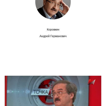
Сотрудники
Отчетность
Противодействие коррупции
Коровкин
Материалы для СМИ
Андрей Германович
Публикации
Научная жизнь
Издания
Проблемы прогнозирования
О журнале
Номера журналов