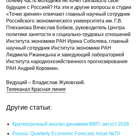
почему часть молодежи не хочет связывать свое
Общие требования
будущее с Россией? На эти и другие вопросы в студии
«Точки зрения» отвечают главный научный сотрудник
Стандарты оформления
Российского экономического университета им. Г.В.
Плеханова Вячеслав Бобков, руководитель Центра
Семинары
политики занятости и социально-трудовых отношений
Института экономики РАН Ирина Соболева, главный
Энергетический семинар
научный сотрудник Института экономики РАН
Людмила Ржаницына и заведующий лабораторией
Российско-французский семинар
Института народнохозяйственного прогнозирования
РАН Андрей Коровкин.
ЦДУ
Ведущий – Владислав Жуковский.
Телеканал Красная линия
Отрасли и регионы
Другие статьи:
Inforum
Ученый совет
Краткосрочный анализ динамики ВВП: август 2026
Russia: Quarterly Economic Forecast. Issue №70
Материалы